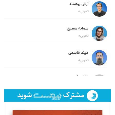
آرش برهمند
تحریریه
سمانه سمیع
تحریریه
میثم قاسمی
تحریریه
لیلا حنارود
تحریریه
فائزه فتحی رستمی
تحریریه