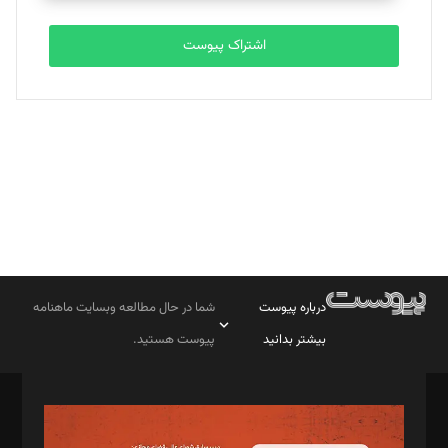
تحریریه
اشتراک پیوست
بابک نقاش
تحریریه
درباره پیوست
شما در حال مطالعه وبسایت ماهنامه
بیشتر بدانید
پیوست هستید.
صاحب امتیاز: موسسه پرسش (پویندگان راز ستاره شمال)
مدیر مسئول: محمدباقر اثنی‌عشری
سردبیر: مهرک محمودی