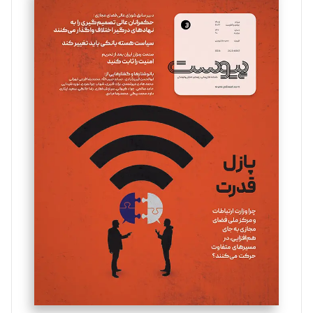
سروش کرمیان
تحریریه
مینا پاکدل
تحریریه
یسنا امان‌پور
تحریریه
ملینا جعفری
تحریریه
مصطفی مسجدی آرانی