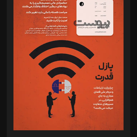
دبیر تحریریه: میثم قاسمی
د‌بیر ناداستان: سمانه سمیع
د‌بیر خدمت و تجارت: ابوالفضل رجبی
د‌بیر حقوق فناوری: حسام‌الدین ایپکچی
د‌بیر پیوست جهان: مینا پاکدل
د‌بیر تحریریه آنلاین: بابک نقاش
تحریریه‌: مجتبی محمود‌ی، آرش برهمند، یسنا امان‌پور، سروش کرمیان،
مصطفی مسجدی آرانی، ابوالفضل رجبی، زهرا فکرانه، فائزه فتحی
رستمی،مصطفی باستان
ویرایش: نگار استاد‌‌آقا
طراح یونیفرم: مجید توکلی
فیلمبرداری و عکاسی: امیر شفیعی، مانی لطفی زاده
گرافیک و صفحه‌آرایی: سید‌سبحان‌علی ثابت
مد‌یر توسعه تجاری: کامبیز برید‌
امور مالی: شاپور رهبری، محمد‌ کاظمی‌نیا
امور اد‌اری: راضیه محمود‌ی