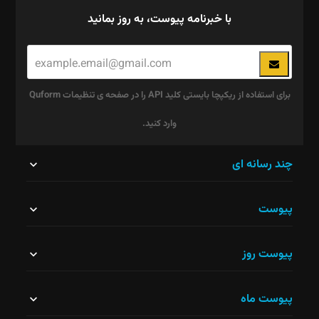
با خبرنامه پیوست، به روز بمانید
برای استفاده از ریکپچا بایستی کلید API را در صفحه ی تنظیمات Quform
وارد کنید.
این
چند رسانه ای
قسمت
پیوست
نباید
خالی
پیوست روز
رها
شود.
پیوست ماه