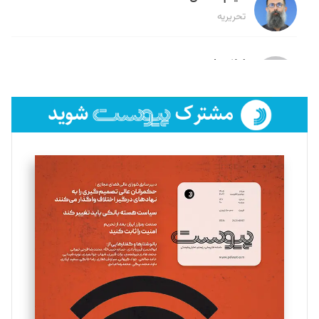
تحریریه
لیلا حنارود
تحریریه
فائزه فتحی رستمی
تحریریه
سروش کرمیان
تحریریه
مینا پاکدل
تحریریه