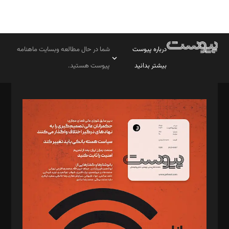
درباره پیوست
شما در حال مطالعه وبسایت ماهنامه
بیشتر بدانید
پیوست هستید.
صاحب امتیاز: موسسه پرسش (پویندگان راز ستاره شمال)
مدیر مسئول: محمدباقر اثنی‌عشری
سردبیر: مهرک محمودی
دبیر تحریریه: میثم قاسمی
د‌بیر ناداستان: سمانه سمیع
د‌بیر خدمت و تجارت: ابوالفضل رجبی
د‌بیر حقوق فناوری: حسام‌الدین ایپکچی
د‌بیر پیوست جهان: مینا پاکدل
د‌بیر تحریریه آنلاین: بابک نقاش
تحریریه‌: مجتبی محمود‌ی، آرش برهمند، یسنا امان‌پور، سروش کرمیان،