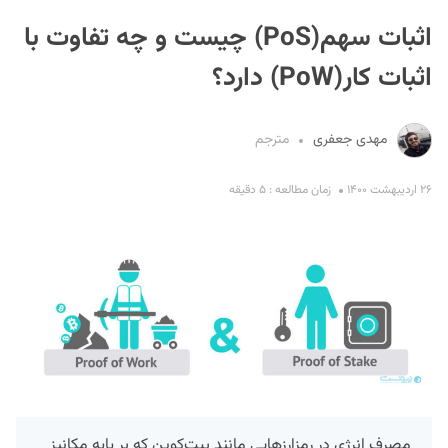
اثبات سهم(PoS) چیست و چه تفاوت با
اثبات کار(PoW) دارد؟
مهدی جعفری
مترجم
S
۲۶ اردیبهشت ۱۴۰۰
زمان مطالعه : ۵ دقیقه
مصرف انرژی در رمزارزهایی مانند بیت‌کوین که بر پایه مکانیز