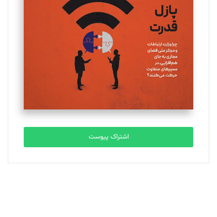
یسنا امان‌پور
تحریریه
ملینا جعفری
تحریریه
مصطفی مسجدی آرانی
تحریریه
اشتراک پیوست
بابک نقاش
تحریریه