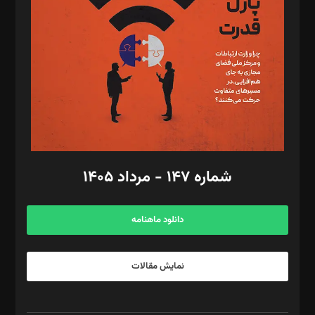
مصطفی مسجدی آرانی، ابوالفضل رجبی، زهرا فکرانه، فائزه فتحی
رستمی،مصطفی باستان
ویرایش: نگار استاد‌‌آقا
طراح یونیفرم: مجید توکلی
فیلمبرداری و عکاسی: امیر شفیعی، مانی لطفی زاده
گرافیک و صفحه‌آرایی: سید‌سبحان‌علی ثابت
مد‌یر توسعه تجاری: کامبیز برید‌
امور مالی: شاپور رهبری، محمد‌ کاظمی‌نیا
امور اد‌اری: راضیه محمود‌ی
شماره ۱۴۷ - مرداد ۱۴۰۵
مرکز تماس: ۰۲۱۴۲۸۲۴۰۰۰
آگهی و مشترکین: ۰۹۱۹۹۹۹۰۴۵۴
دانلود ماهنامه
نمایش مقالات