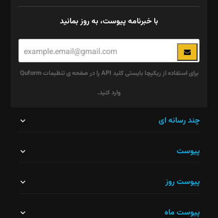
با خبرنامه پیوست، به روز بمانید
برای استفاده از ریکپچا بایستی کلید API را در صفحه ی تنظیمات Quform
وارد کنید.
این
چند رسانه ای
قسمت
پیوست
نباید
خالی
پیوست روز
رها
شود.
پیوست ماه