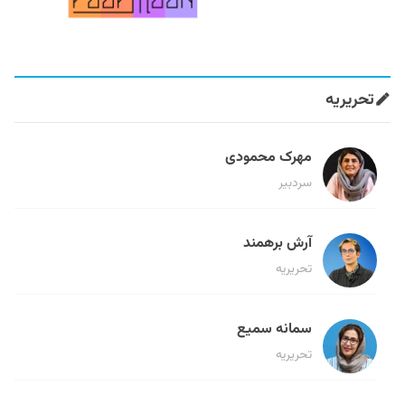
تحریریه
مهرک محمودی
سردبیر
آرش برهمند
تحریریه
سمانه سمیع
تحریریه