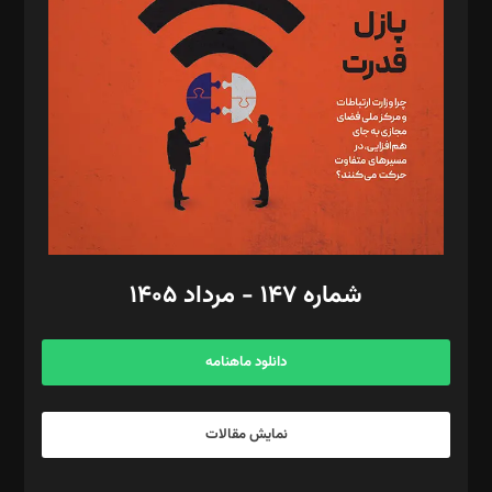
مصطفی مسجدی آرانی، ابوالفضل رجبی، زهرا فکرانه، فائزه فتحی
رستمی،مصطفی باستان
ویرایش: نگار استاد‌‌آقا
طراح یونیفرم: مجید توکلی
فیلمبرداری و عکاسی: امیر شفیعی، مانی لطفی زاده
گرافیک و صفحه‌آرایی: سید‌سبحان‌علی ثابت
مد‌یر توسعه تجاری: کامبیز برید‌
امور مالی: شاپور رهبری، محمد‌ کاظمی‌نیا
امور اد‌اری: راضیه محمود‌ی
شماره ۱۴۷ - مرداد ۱۴۰۵
مرکز تماس: ۰۲۱۴۲۸۲۴۰۰۰
آگهی و مشترکین: ۰۹۱۹۹۹۹۰۴۵۴
دانلود ماهنامه
نمایش مقالات