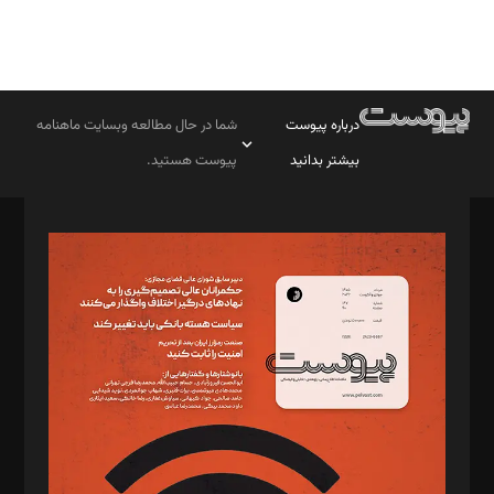
درباره پیوست
شما در حال مطالعه وبسایت ماهنامه
بیشتر بدانید
پیوست هستید.
صاحب امتیاز: موسسه پرسش (پویندگان راز ستاره شمال)
مدیر مسئول: محمدباقر اثنی‌عشری
سردبیر: مهرک محمودی
دبیر تحریریه: میثم قاسمی
د‌بیر ناداستان: سمانه سمیع
د‌بیر خدمت و تجارت: ابوالفضل رجبی
د‌بیر حقوق فناوری: حسام‌الدین ایپکچی
د‌بیر پیوست جهان: مینا پاکدل
د‌بیر تحریریه آنلاین: بابک نقاش
تحریریه‌: مجتبی محمود‌ی، آرش برهمند، یسنا امان‌پور، سروش کرمیان،