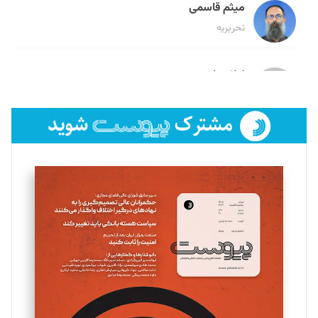
میثم قاسمی
تحریریه
لیلا حنارود
تحریریه
فائزه فتحی رستمی
تحریریه
سروش کرمیان
تحریریه
مینا پاکدل
تحریریه