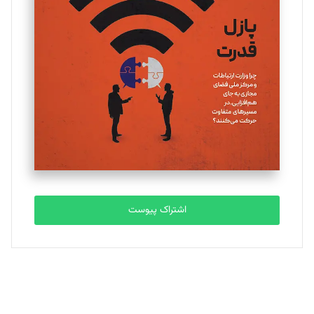
یسنا امان‌پور
تحریریه
ملینا جعفری
تحریریه
مصطفی مسجدی آرانی
تحریریه
اشتراک پیوست
بابک نقاش
تحریریه