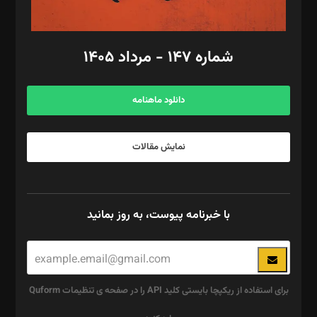
مد‌یر توسعه تجاری: کامبیز برید‌
امور مالی: شاپور رهبری، محمد‌ کاظمی‌نیا
امور اد‌اری: راضیه محمود‌ی
شماره ۱۴۷ - مرداد ۱۴۰۵
مرکز تماس: ۰۲۱۴۲۸۲۴۰۰۰
آگهی و مشترکین: ۰۹۱۹۹۹۹۰۴۵۴
دانلود ماهنامه
نمایش مقالات
با خبرنامه پیوست، به روز بمانید
برای استفاده از ریکپچا بایستی کلید API را در صفحه ی تنظیمات Quform