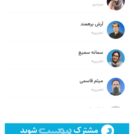
سردبیر
آرش برهمند
تحریریه
سمانه سمیع
تحریریه
میثم قاسمی
تحریریه
لیلا حنارود
تحریریه