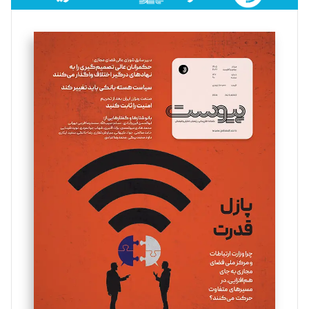
فائزه فتحی رستمی
تحریریه
سروش کرمیان
تحریریه
مینا پاکدل
تحریریه
یسنا امان‌پور
تحریریه
ملینا جعفری
تحریریه