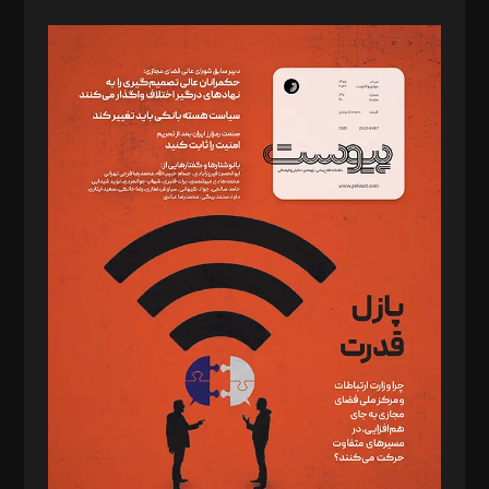
صاحب امتیاز: موسسه پرسش (پویندگان راز ستاره شمال)
مدیر مسئول: محمدباقر اثنی‌عشری
سردبیر: مهرک محمودی
دبیر تحریریه: میثم قاسمی
د‌بیر ناداستان: سمانه سمیع
د‌بیر خدمت و تجارت: ابوالفضل رجبی
د‌بیر حقوق فناوری: حسام‌الدین ایپکچی
د‌بیر پیوست جهان: مینا پاکدل
د‌بیر تحریریه آنلاین: بابک نقاش
تحریریه‌: مجتبی محمود‌ی، آرش برهمند، یسنا امان‌پور، سروش کرمیان،
مصطفی مسجدی آرانی، ابوالفضل رجبی، زهرا فکرانه، فائزه فتحی
رستمی،مصطفی باستان
ویرایش: نگار استاد‌‌آقا
طراح یونیفرم: مجید توکلی
فیلمبرداری و عکاسی: امیر شفیعی، مانی لطفی زاده
گرافیک و صفحه‌آرایی: سید‌سبحان‌علی ثابت