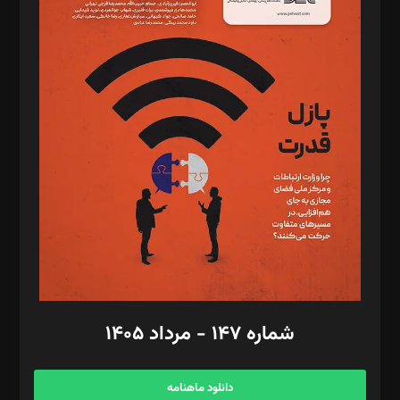
د‌بیر حقوق فناوری: حسام‌الدین ایپکچی
د‌بیر پیوست جهان: مینا پاکدل
د‌بیر تحریریه آنلاین: بابک نقاش
تحریریه‌: مجتبی محمود‌ی، آرش برهمند، یسنا امان‌پور، سروش کرمیان،
مصطفی مسجدی آرانی، ابوالفضل رجبی، زهرا فکرانه، فائزه فتحی
رستمی،مصطفی باستان
ویرایش: نگار استاد‌‌آقا
طراح یونیفرم: مجید توکلی
فیلمبرداری و عکاسی: امیر شفیعی، مانی لطفی زاده
گرافیک و صفحه‌آرایی: سید‌سبحان‌علی ثابت
مد‌یر توسعه تجاری: کامبیز برید‌
امور مالی: شاپور رهبری، محمد‌ کاظمی‌نیا
امور اد‌اری: راضیه محمود‌ی
شماره ۱۴۷ - مرداد ۱۴۰۵
مرکز تماس: ۰۲۱۴۲۸۲۴۰۰۰
آگهی و مشترکین: ۰۹۱۹۹۹۹۰۴۵۴
دانلود ماهنامه