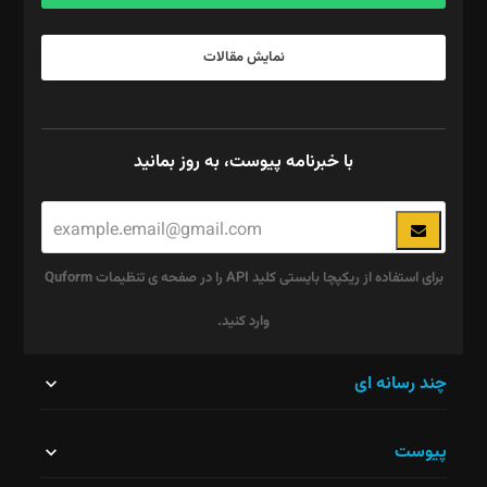
نمایش مقالات
با خبرنامه پیوست، به روز بمانید
برای استفاده از ریکپچا بایستی کلید API را در صفحه ی تنظیمات Quform
وارد کنید.
این
چند رسانه ای
قسمت
پیوست
نباید