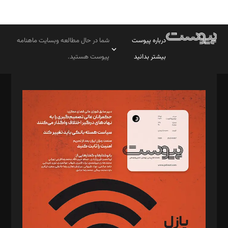
درباره پیوست
شما در حال مطالعه وبسایت ماهنامه
بیشتر بدانید
پیوست هستید.
صاحب امتیاز: موسسه پرسش (پویندگان راز ستاره شمال)
مدیر مسئول: محمدباقر اثنی‌عشری
سردبیر: مهرک محمودی
دبیر تحریریه: میثم قاسمی
د‌بیر ناداستان: سمانه سمیع
د‌بیر خدمت و تجارت: ابوالفضل رجبی
د‌بیر حقوق فناوری: حسام‌الدین ایپکچی
د‌بیر پیوست جهان: مینا پاکدل
د‌بیر تحریریه آنلاین: بابک نقاش
تحریریه‌: مجتبی محمود‌ی، آرش برهمند، یسنا امان‌پور، سروش کرمیان،
مصطفی مسجدی آرانی، ابوالفضل رجبی، زهرا فکرانه، فائزه فتحی