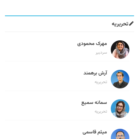
تحریریه
مهرک محمودی
سردبیر
آرش برهمند
تحریریه
سمانه سمیع
تحریریه
میثم قاسمی