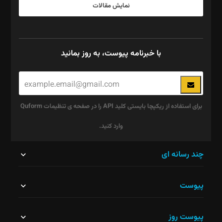
نمایش مقالات
با خبرنامه پیوست، به روز بمانید
برای استفاده از ریکپچا بایستی کلید API را در صفحه ی تنظیمات Quform
وارد کنید.
این
چند رسانه ای
قسمت
پیوست
نباید
خالی
پیوست روز