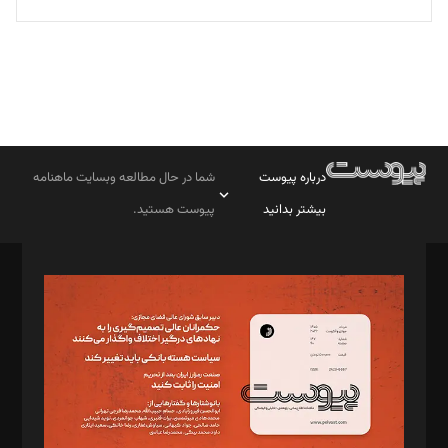
درباره پیوست
شما در حال مطالعه وبسایت ماهنامه
بیشتر بدانید
پیوست هستید.
صاحب امتیاز: موسسه پرسش (پویندگان راز ستاره شمال)
مدیر مسئول: محمدباقر اثنی‌عشری
سردبیر: مهرک محمودی
دبیر تحریریه: میثم قاسمی
د‌بیر ناداستان: سمانه سمیع
د‌بیر خدمت و تجارت: ابوالفضل رجبی
د‌بیر حقوق فناوری: حسام‌الدین ایپکچی