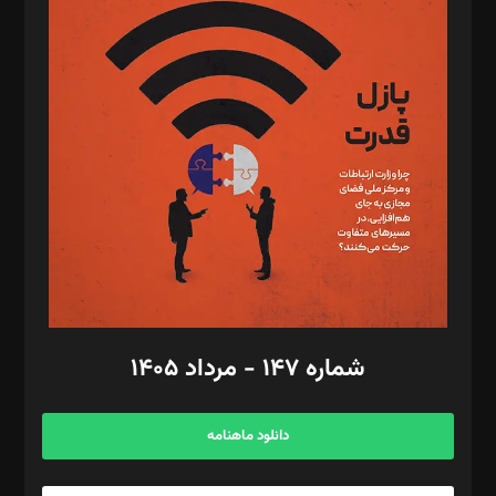
د‌بیر پیوست جهان: مینا پاکدل
د‌بیر تحریریه آنلاین: بابک نقاش
تحریریه‌: مجتبی محمود‌ی، آرش برهمند، یسنا امان‌پور، سروش کرمیان،
مصطفی مسجدی آرانی، ابوالفضل رجبی، زهرا فکرانه، فائزه فتحی
رستمی،مصطفی باستان
ویرایش: نگار استاد‌‌آقا
طراح یونیفرم: مجید توکلی
فیلمبرداری و عکاسی: امیر شفیعی، مانی لطفی زاده
گرافیک و صفحه‌آرایی: سید‌سبحان‌علی ثابت
مد‌یر توسعه تجاری: کامبیز برید‌
امور مالی: شاپور رهبری، محمد‌ کاظمی‌نیا
امور اد‌اری: راضیه محمود‌ی
شماره ۱۴۷ - مرداد ۱۴۰۵
مرکز تماس: ۰۲۱۴۲۸۲۴۰۰۰
آگهی و مشترکین: ۰۹۱۹۹۹۹۰۴۵۴
دانلود ماهنامه