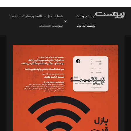
درباره پیوست
شما در حال مطالعه وبسایت ماهنامه
بیشتر بدانید
پیوست هستید.
صاحب امتیاز: موسسه پرسش (پویندگان راز ستاره شمال)
مدیر مسئول: محمدباقر اثنی‌عشری
سردبیر: مهرک محمودی
دبیر تحریریه: میثم قاسمی
د‌بیر ناداستان: سمانه سمیع
د‌بیر خدمت و تجارت: ابوالفضل رجبی
د‌بیر حقوق فناوری: حسام‌الدین ایپکچی
د‌بیر پیوست جهان: مینا پاکدل
د‌بیر تحریریه آنلاین: بابک نقاش
تحریریه‌: مجتبی محمود‌ی، آرش برهمند، یسنا امان‌پور، سروش کرمیان،
مصطفی مسجدی آرانی، ابوالفضل رجبی، زهرا فکرانه، فائزه فتحی
رستمی،مصطفی باستان