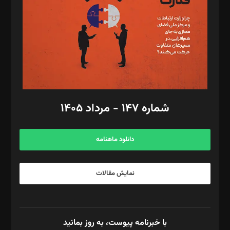
ویرایش: نگار استاد‌‌آقا
طراح یونیفرم: مجید توکلی
فیلمبرداری و عکاسی: امیر شفیعی، مانی لطفی زاده
گرافیک و صفحه‌آرایی: سید‌سبحان‌علی ثابت
مد‌یر توسعه تجاری: کامبیز برید‌
امور مالی: شاپور رهبری، محمد‌ کاظمی‌نیا
امور اد‌اری: راضیه محمود‌ی
شماره ۱۴۷ - مرداد ۱۴۰۵
مرکز تماس: ۰۲۱۴۲۸۲۴۰۰۰
آگهی و مشترکین: ۰۹۱۹۹۹۹۰۴۵۴
دانلود ماهنامه
نمایش مقالات
با خبرنامه پیوست، به روز بمانید