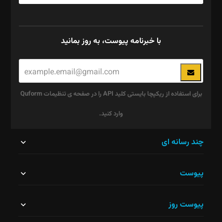
با خبرنامه پیوست، به روز بمانید
برای استفاده از ریکپچا بایستی کلید API را در صفحه ی تنظیمات Quform
وارد کنید.
این
چند رسانه ای
قسمت
پیوست
نباید
خالی
پیوست روز
رها