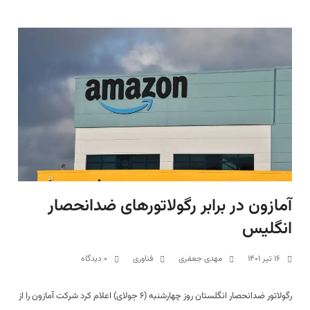
آمازون در برابر رگولاتورهای ضدانحصار
انگلیس
۱۶ تیر ۱۴۰۱
مهدی جعفری
فناوری
۰ دیدگاه
رگولاتور ضدانحصار انگلستان روز چهارشنبه (۶ جولای) اعلام کرد شرکت آمازون را از