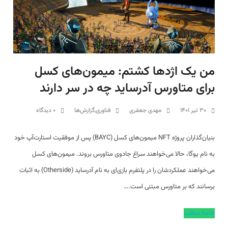
من یک اژدها کشتم: میمون‌های کسل
برای متاورس آدرساید چه در سر دارند
S
۳۰ تیر ۱۴۰۱
مهدی جعفری
فناوری
,
گزارش‌ها
۰ دیدگاه
بنیان‌گذاران پروژه NFT میمون‌های کسل (‌BAYC) پس از موفقیت استارت‌آپ خود
به نام یوگا، حالا می‌خواهند سراغ جادوی متاورس بروند. میمون‌های کسل
می‌خواهند عملکردشان را در پلتفرم بازی‌ای به نام آدرساید (Otherside) به اثبات
برسانند که بر متاورس مبتنی است.…
ادامه مطلب