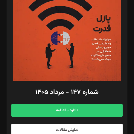
د‌بیر تحریریه آنلاین: بابک نقاش
تحریریه‌: مجتبی محمود‌ی، آرش برهمند، یسنا امان‌پور، سروش کرمیان،
مصطفی مسجدی آرانی، ابوالفضل رجبی، زهرا فکرانه، فائزه فتحی
رستمی،مصطفی باستان
ویرایش: نگار استاد‌‌آقا
طراح یونیفرم: مجید توکلی
فیلمبرداری و عکاسی: امیر شفیعی، مانی لطفی زاده
گرافیک و صفحه‌آرایی: سید‌سبحان‌علی ثابت
مد‌یر توسعه تجاری: کامبیز برید‌
امور مالی: شاپور رهبری، محمد‌ کاظمی‌نیا
امور اد‌اری: راضیه محمود‌ی
شماره ۱۴۷ - مرداد ۱۴۰۵
مرکز تماس: ۰۲۱۴۲۸۲۴۰۰۰
آگهی و مشترکین: ۰۹۱۹۹۹۹۰۴۵۴
دانلود ماهنامه
نمایش مقالات