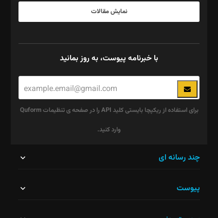
نمایش مقالات
با خبرنامه پیوست، به روز بمانید
برای استفاده از ریکپچا بایستی کلید API را در صفحه ی تنظیمات Quform
وارد کنید.
این
چند رسانه ای
قسمت
پیوست
نباید
خالی