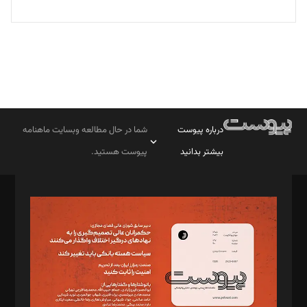
درباره پیوست
شما در حال مطالعه وبسایت ماهنامه
بیشتر بدانید
پیوست هستید.
صاحب امتیاز: موسسه پرسش (پویندگان راز ستاره شمال)
مدیر مسئول: محمدباقر اثنی‌عشری
سردبیر: مهرک محمودی
دبیر تحریریه: میثم قاسمی
د‌بیر ناداستان: سمانه سمیع
د‌بیر خدمت و تجارت: ابوالفضل رجبی
د‌بیر حقوق فناوری: حسام‌الدین ایپکچی