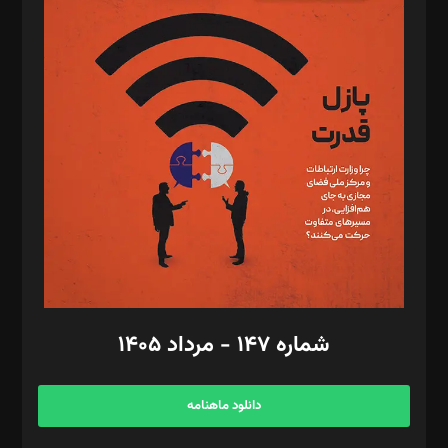
د‌بیر پیوست جهان: مینا پاکدل
د‌بیر تحریریه آنلاین: بابک نقاش
تحریریه‌: مجتبی محمود‌ی، آرش برهمند، یسنا امان‌پور، سروش کرمیان،
مصطفی مسجدی آرانی، ابوالفضل رجبی، زهرا فکرانه، فائزه فتحی
رستمی،مصطفی باستان
ویرایش: نگار استاد‌‌آقا
طراح یونیفرم: مجید توکلی
فیلمبرداری و عکاسی: امیر شفیعی، مانی لطفی زاده
گرافیک و صفحه‌آرایی: سید‌سبحان‌علی ثابت
مد‌یر توسعه تجاری: کامبیز برید‌
امور مالی: شاپور رهبری، محمد‌ کاظمی‌نیا
امور اد‌اری: راضیه محمود‌ی
شماره ۱۴۷ - مرداد ۱۴۰۵
مرکز تماس: ۰۲۱۴۲۸۲۴۰۰۰
آگهی و مشترکین: ۰۹۱۹۹۹۹۰۴۵۴
دانلود ماهنامه