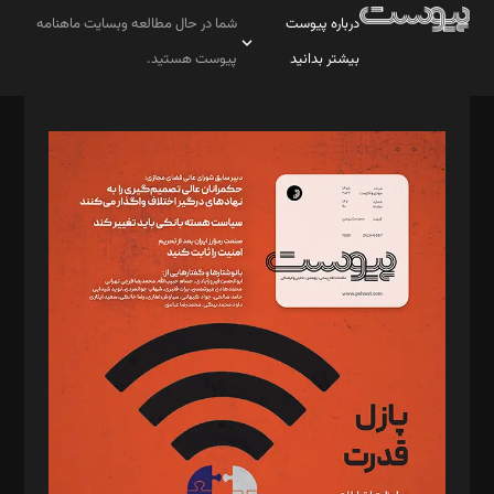
درباره پیوست
شما در حال مطالعه وبسایت ماهنامه
بیشتر بدانید
پیوست هستید.
صاحب امتیاز: موسسه پرسش (پویندگان راز ستاره شمال)
مدیر مسئول: محمدباقر اثنی‌عشری
سردبیر: مهرک محمودی
دبیر تحریریه: میثم قاسمی
د‌بیر ناداستان: سمانه سمیع
د‌بیر خدمت و تجارت: ابوالفضل رجبی
د‌بیر حقوق فناوری: حسام‌الدین ایپکچی
د‌بیر پیوست جهان: مینا پاکدل
د‌بیر تحریریه آنلاین: بابک نقاش
تحریریه‌: مجتبی محمود‌ی، آرش برهمند، یسنا امان‌پور، سروش کرمیان،
مصطفی مسجدی آرانی، ابوالفضل رجبی، زهرا فکرانه، فائزه فتحی
رستمی،مصطفی باستان
ویرایش: نگار استاد‌‌آقا