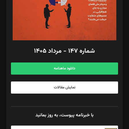
طراح یونیفرم: مجید توکلی
فیلمبرداری و عکاسی: امیر شفیعی، مانی لطفی زاده
گرافیک و صفحه‌آرایی: سید‌سبحان‌علی ثابت
مد‌یر توسعه تجاری: کامبیز برید‌
امور مالی: شاپور رهبری، محمد‌ کاظمی‌نیا
امور اد‌اری: راضیه محمود‌ی
شماره ۱۴۷ - مرداد ۱۴۰۵
مرکز تماس: ۰۲۱۴۲۸۲۴۰۰۰
آگهی و مشترکین: ۰۹۱۹۹۹۹۰۴۵۴
دانلود ماهنامه
نمایش مقالات
با خبرنامه پیوست، به روز بمانید