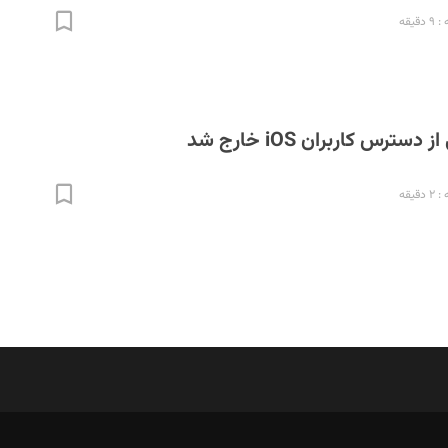
قیقه
سترس کاربران iOS خارج شد
قیقه
N
د‌بیر ناداستان: سمانه سمیع
ویرا