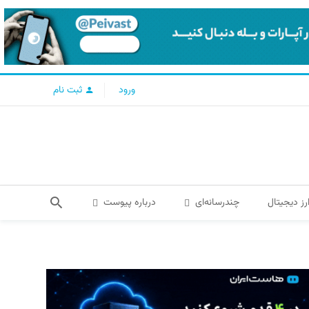
ورود
ثبت نام
رز دیجیتال
چندرسانه‌ای
درباره پیوست