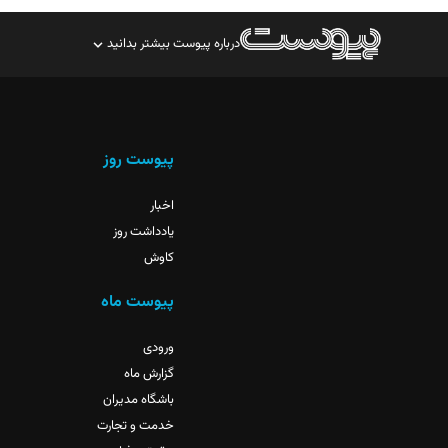
درباره پیوست بیشتر بدانید
صاحب امتیاز: موسسه پرسش (پویندگان راز ستاره شمال)
مدیر مسئول: محمدباقر اثنی‌عشری
سردبیر: مهرک محمودی
پیوست روز
دبیر تحریریه: میثم قاسمی
اخبار
یادداشت روز
کاوش
پیوست ماه
ورودی
گزارش ماه
باشگاه مدیران
خدمت و تجارت