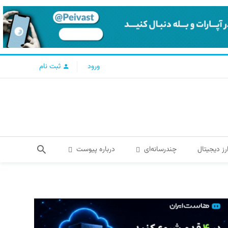
ورود
ثبت نام
رز دیجیتال
چندرسانه‌ای
درباره پیوست