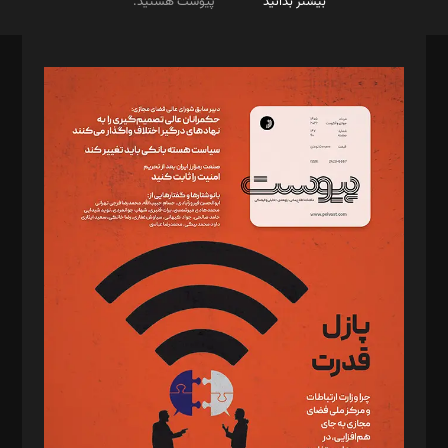
بیشتر بدانید
پیوست هستید.
صاحب امتیاز: موسسه پرسش (پویندگان راز ستاره شمال)
مدیر مسئول: محمدباقر اثنی‌عشری
سردبیر: مهرک محمودی
دبیر تحریریه: میثم قاسمی
د‌بیر ناداستان: سمانه سمیع
د‌بیر خدمت و تجارت: ابوالفضل رجبی
د‌بیر حقوق فناوری: حسام‌الدین ایپکچی
د‌بیر پیوست جهان: مینا پاکدل
د‌بیر تحریریه آنلاین: بابک نقاش
تحریریه‌: مجتبی محمود‌ی، آرش برهمند، یسنا امان‌پور، سروش کرمیان،
مصطفی مسجدی آرانی، ابوالفضل رجبی، زهرا فکرانه، فائزه فتحی
رستمی،مصطفی باستان
ویرایش: نگار استاد‌‌آقا
طراح یونیفرم: مجید توکلی
فیلمبرداری و عکاسی: امیر شفیعی، مانی لطفی زاده