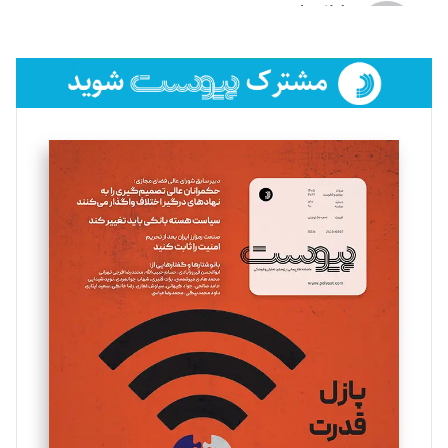
لیلا حنارود
تحریریه
فائزه فتحی رستمی
تحریریه
سروش کرمیان
تحریریه
مینا پاکدل
تحریریه
یسنا امان‌پور
تحریریه