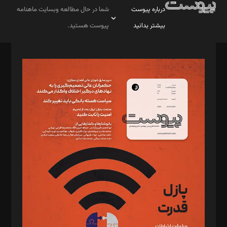
درباره پیوست
شما در حال مطالعه وبسایت ماهنامه
بیشتر بدانید
پیوست هستید.
صاحب امتیاز: موسسه پرسش (پویندگان راز ستاره شمال)
مدیر مسئول: محمدباقر اثنی‌عشری
سردبیر: مهرک محمودی
دبیر تحریریه: میثم قاسمی
د‌بیر ناداستان: سمانه سمیع
د‌بیر خدمت و تجارت: ابوالفضل رجبی
د‌بیر حقوق فناوری: حسام‌الدین ایپکچی
د‌بیر پیوست جهان: مینا پاکدل
د‌بیر تحریریه آنلاین: بابک نقاش
تحریریه‌: مجتبی محمود‌ی، آرش برهمند، یسنا امان‌پور، سروش کرمیان،
مصطفی مسجدی آرانی، ابوالفضل رجبی، زهرا فکرانه، فائزه فتحی
رستمی،مصطفی باستان
ویرایش: نگار استاد‌‌آقا