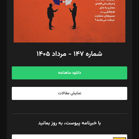
طراح یونیفرم: مجید توکلی
فیلمبرداری و عکاسی: امیر شفیعی، مانی لطفی زاده
گرافیک و صفحه‌آرایی: سید‌سبحان‌علی ثابت
مد‌یر توسعه تجاری: کامبیز برید‌
امور مالی: شاپور رهبری، محمد‌ کاظمی‌نیا
امور اد‌اری: راضیه محمود‌ی
شماره ۱۴۷ - مرداد ۱۴۰۵
مرکز تماس: ۰۲۱۴۲۸۲۴۰۰۰
آگهی و مشترکین: ۰۹۱۹۹۹۹۰۴۵۴
دانلود ماهنامه
نمایش مقالات
با خبرنامه پیوست، به روز بمانید