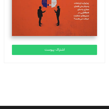
ملینا جعفری
تحریریه
مصطفی مسجدی آرانی
تحریریه
اشتراک پیوست
بابک نقاش
تحریریه