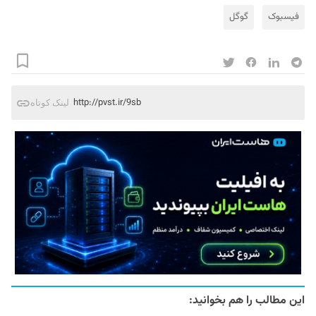
فیسبوک
گوگل
http://pvst.ir/9sb
لینک کوتاه
این مطالب را هم بخوانید: