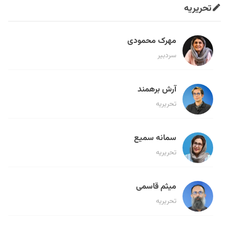
تحریریه
مهرک محمودی
سردبیر
آرش برهمند
تحریریه
سمانه سمیع
تحریریه
میثم قاسمی
تحریریه