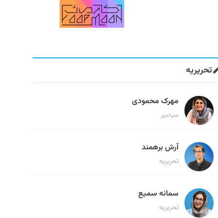
تحریریه
مهرک محمودی
سردبیر
آرش برهمند
تحریریه
سمانه سمیع
تحریریه