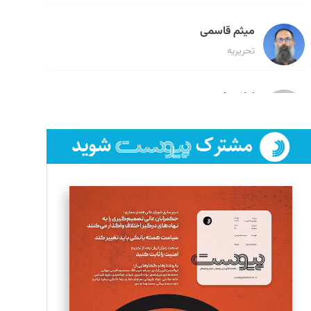
میثم قاسمی
تحریریه
لیلا حنارود
تحریریه
فائزه فتحی رستمی
تحریریه
سروش کرمیان
تحریریه
مینا پاکدل