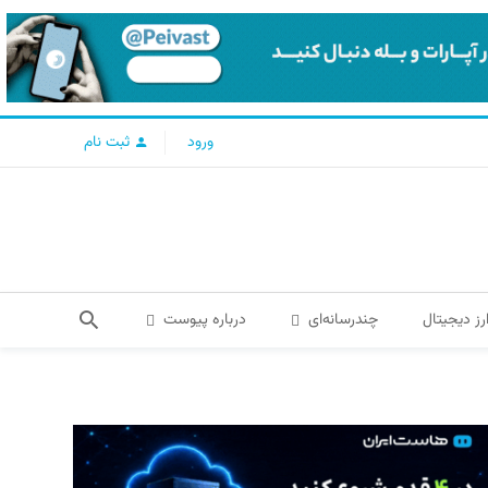
ورود
ثبت نام
رز دیجیتال
چندرسانه‌ای
درباره پیوست