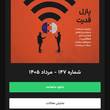
تحریریه‌: مجتبی محمود‌ی، آرش برهمند، یسنا امان‌پور، سروش کرمیان،
مصطفی مسجدی آرانی، ابوالفضل رجبی، زهرا فکرانه، فائزه فتحی
رستمی،مصطفی باستان
ویرایش: نگار استاد‌‌آقا
طراح یونیفرم: مجید توکلی
فیلمبرداری و عکاسی: امیر شفیعی، مانی لطفی زاده
گرافیک و صفحه‌آرایی: سید‌سبحان‌علی ثابت
مد‌یر توسعه تجاری: کامبیز برید‌
امور مالی: شاپور رهبری، محمد‌ کاظمی‌نیا
امور اد‌اری: راضیه محمود‌ی
شماره ۱۴۷ - مرداد ۱۴۰۵
مرکز تماس: ۰۲۱۴۲۸۲۴۰۰۰
آگهی و مشترکین: ۰۹۱۹۹۹۹۰۴۵۴
دانلود ماهنامه
نمایش مقالات