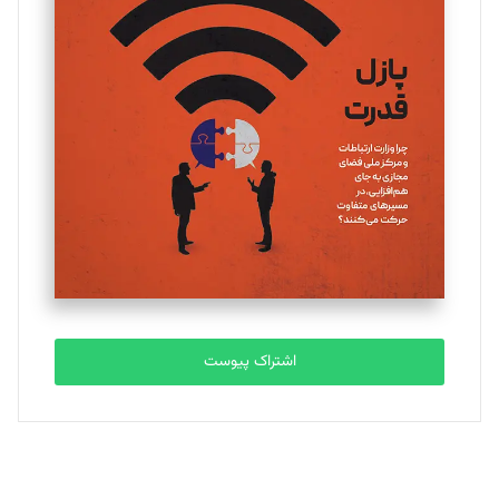
یسنا امان‌پور
تحریریه
ملینا جعفری
تحریریه
مصطفی مسجدی آرانی
تحریریه
اشتراک پیوست
بابک نقاش
تحریریه