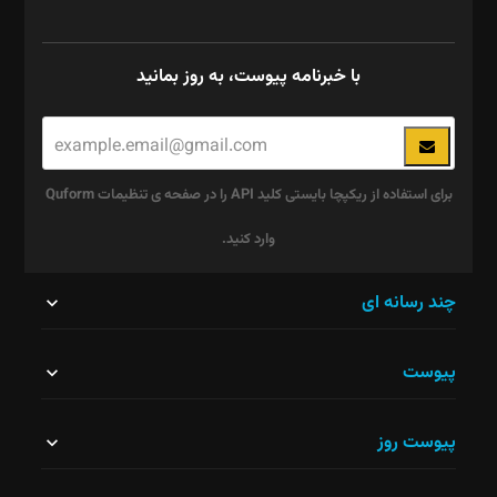
با خبرنامه پیوست، به روز بمانید
برای استفاده از ریکپچا بایستی کلید API را در صفحه ی تنظیمات Quform
وارد کنید.
این
چند رسانه ای
قسمت
پیوست
نباید
خالی
پیوست روز
رها