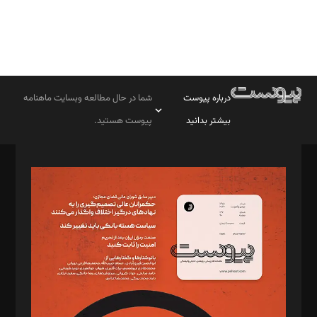
درباره پیوست
شما در حال مطالعه وبسایت ماهنامه
بیشتر بدانید
پیوست هستید.
صاحب امتیاز: موسسه پرسش (پویندگان راز ستاره شمال)
مدیر مسئول: محمدباقر اثنی‌عشری
سردبیر: مهرک محمودی
دبیر تحریریه: میثم قاسمی
د‌بیر ناداستان: سمانه سمیع
د‌بیر خدمت و تجارت: ابوالفضل رجبی
د‌بیر حقوق فناوری: حسام‌الدین ایپکچی
د‌بیر پیوست جهان: مینا پاکدل
د‌بیر تحریریه آنلاین: بابک نقاش