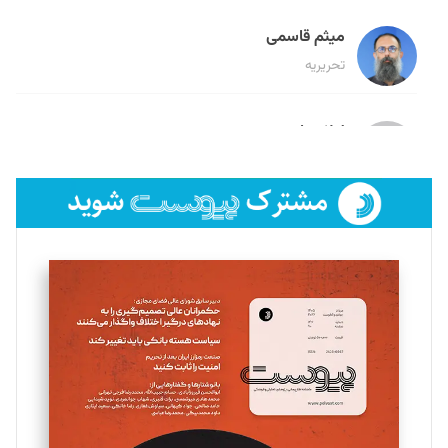
میثم قاسمی
تحریریه
لیلا حنارود
تحریریه
فائزه فتحی رستمی
تحریریه
سروش کرمیان
تحریریه
مینا پاکدل
تحریریه