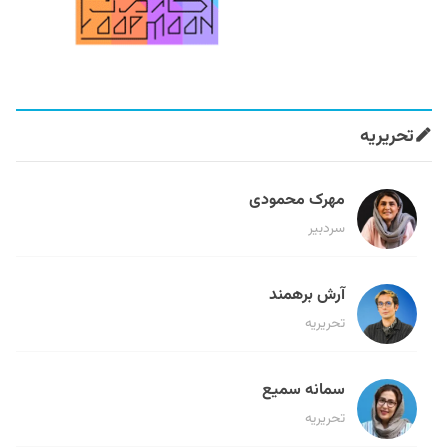
تحریریه
مهرک محمودی
سردبیر
آرش برهمند
تحریریه
سمانه سمیع
تحریریه