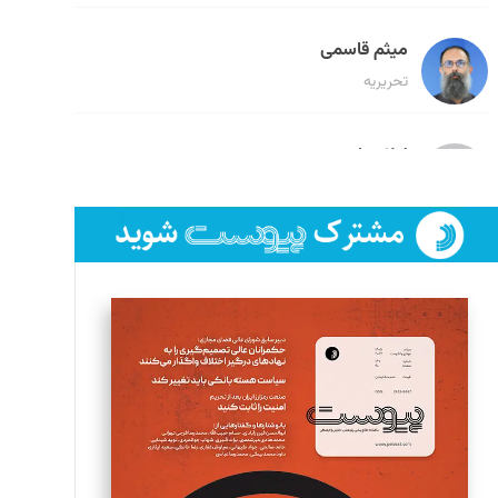
میثم قاسمی
تحریریه
لیلا حنارود
تحریریه
فائزه فتحی رستمی
تحریریه
سروش کرمیان
تحریریه
مینا پاکدل