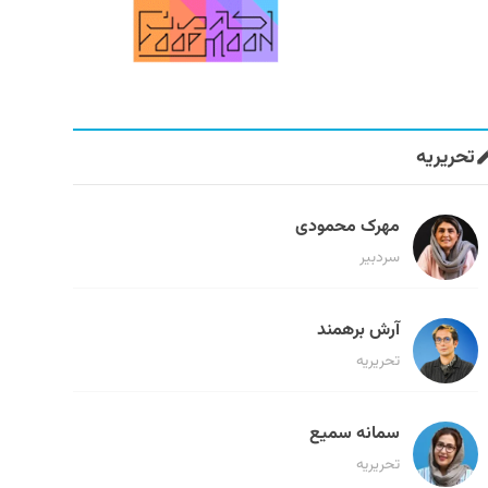
تحریریه
مهرک محمودی
سردبیر
آرش برهمند
تحریریه
سمانه سمیع
تحریریه