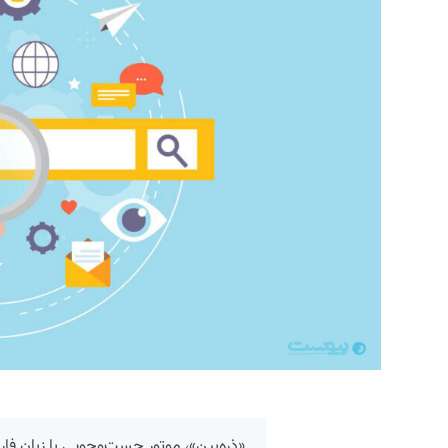
«ذره‌بین»، موتور جست‌وجویی با زبان فا