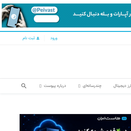
ورود
ثبت نام
رز دیجیتال
چندرسانه‌ای
درباره پیوست