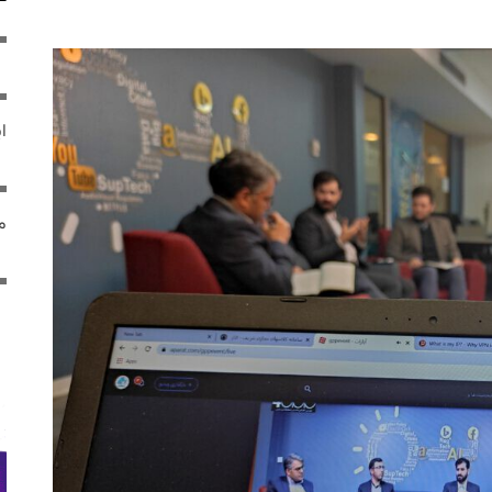
ایر
مص