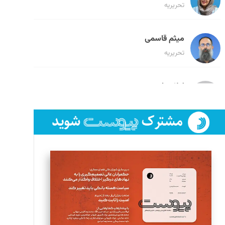
تحریریه
میثم قاسمی
تحریریه
لیلا حنارود
تحریریه
فائزه فتحی رستمی
تحریریه
سروش کرمیان
تحریریه