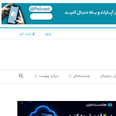
ورود
ثبت نام
رز دیجیتال
چندرسانه‌ای
درباره پیوست