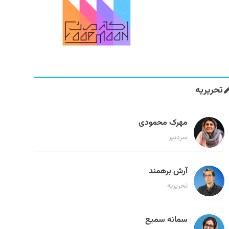
تحریریه
مهرک محمودی
سردبیر
آرش برهمند
تحریریه
سمانه سمیع