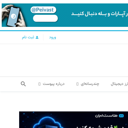
ورود
ثبت نام
رز دیجیتال
چندرسانه‌ای
درباره پیوست