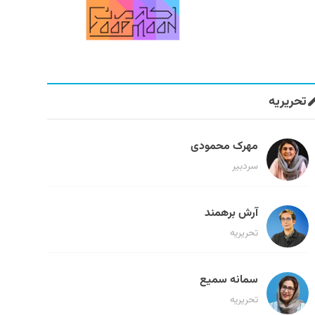
تحریریه
مهرک محمودی
سردبیر
آرش برهمند
تحریریه
سمانه سمیع
تحریریه