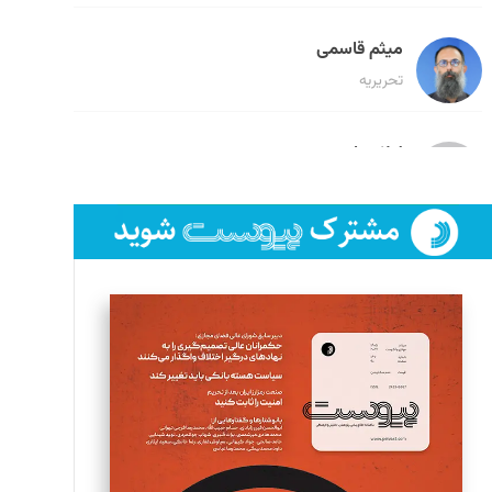
میثم قاسمی
تحریریه
لیلا حنارود
تحریریه
فائزه فتحی رستمی
تحریریه
سروش کرمیان
تحریریه
مینا پاکدل