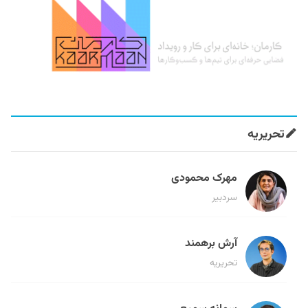
تحریریه
مهرک محمودی
سردبیر
آرش برهمند
تحریریه