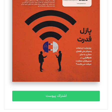
مینا پاکدل
تحریریه
یسنا امان‌پور
تحریریه
ملینا جعفری
تحریریه
مصطفی مسجدی آرانی
تحریریه
اشتراک پیوست
بابک نقاش
تحریریه