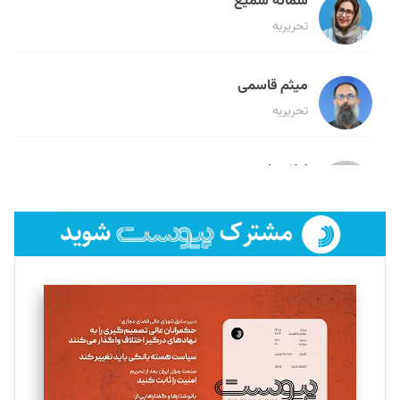
سمانه سمیع
تحریریه
میثم قاسمی
تحریریه
لیلا حنارود
تحریریه
فائزه فتحی رستمی
تحریریه
سروش کرمیان
تحریریه