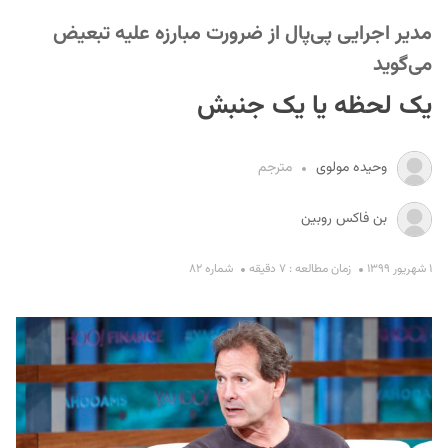
مدیر اجرایی پی‌پال از ضرورت مبارزه علیه تبعیض
می‌گوید
یک لحظه یا یک جنبش
وحیده مولوی
مترجم
S
بن فاکس روبین
۱ شهریور ۱۳۹۹
زمان مطالعه : ۷ دقیقه
شماره ۸۲