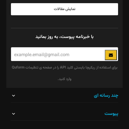
نمایش مقالات
با خبرنامه پیوست، به روز بمانید
برای استفاده از ریکپچا بایستی کلید API را در صفحه ی تنظیمات Quform
وارد کنید.
این
چند رسانه ای
قسمت
پیوست
نباید
خالی