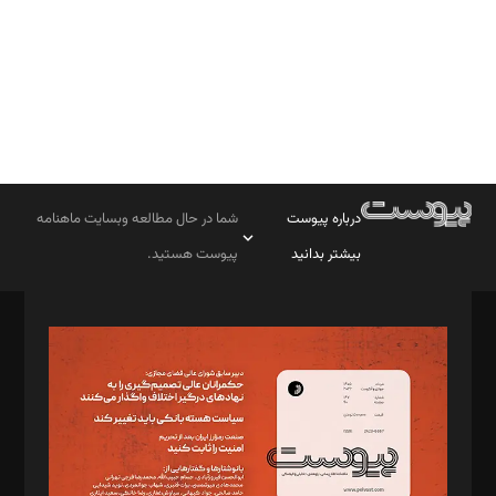
درباره پیوست
شما در حال مطالعه وبسایت ماهنامه
بیشتر بدانید
پیوست هستید.
صاحب امتیاز: موسسه پرسش (پویندگان راز ستاره شمال)
مدیر مسئول: محمدباقر اثنی‌عشری
سردبیر: مهرک محمودی
دبیر تحریریه: میثم قاسمی
د‌بیر ناداستان: سمانه سمیع
د‌بیر خدمت و تجارت: ابوالفضل رجبی
د‌بیر حقوق فناوری: حسام‌الدین ایپکچی