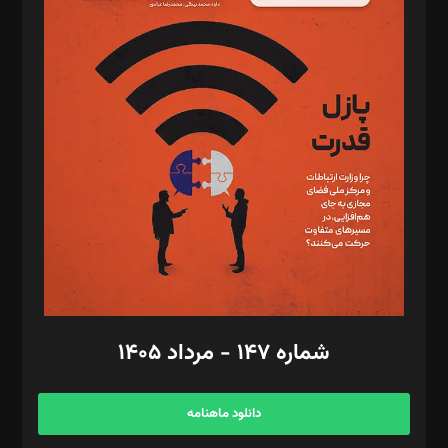
د‌بیر پیوست جهان: مینا پاکدل
د‌بیر تحریریه آنلاین: بابک نقاش
تحریریه‌: مجتبی محمود‌ی، آرش برهمند، یسنا امان‌پور، سروش کرمیان،
مصطفی مسجدی آرانی، ابوالفضل رجبی، زهرا فکرانه، فائزه فتحی
رستمی،مصطفی باستان
ویرایش: نگار استاد‌‌آقا
طراح یونیفرم: مجید توکلی
فیلمبرداری و عکاسی: امیر شفیعی، مانی لطفی زاده
گرافیک و صفحه‌آرایی: سید‌سبحان‌علی ثابت
مد‌یر توسعه تجاری: کامبیز برید‌
امور مالی: شاپور رهبری، محمد‌ کاظمی‌نیا
امور اد‌اری: راضیه محمود‌ی
شماره ۱۴۷ - مرداد ۱۴۰۵
مرکز تماس: ۰۲۱۴۲۸۲۴۰۰۰
آگهی و مشترکین: ۰۹۱۹۹۹۹۰۴۵۴
دانلود ماهنامه