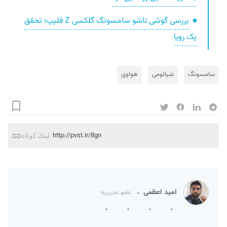
بررسی گوشی تاشو سامسونگ گلکسی Z فلیپ؛ تحقق
یک رویا
سامسونگ
شیائومی
هواوی
http://pvst.ir/8gn
لینک کوتاه
امید اعظمی
عضو تحریریه