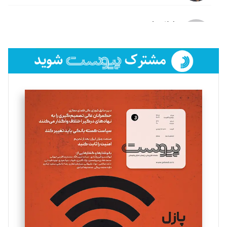
لیلا حنارود
تحریریه
فائزه فتحی رستمی
تحریریه
سروش کرمیان
تحریریه
مینا پاکدل
تحریریه
یسنا امان‌پور