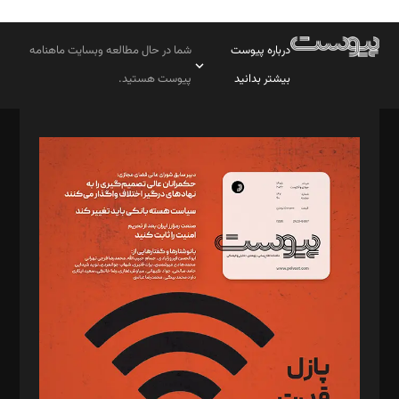
درباره پیوست
شما در حال مطالعه وبسایت ماهنامه
بیشتر بدانید
پیوست هستید.
صاحب امتیاز: موسسه پرسش (پویندگان راز ستاره شمال)
مدیر مسئول: محمدباقر اثنی‌عشری
سردبیر: مهرک محمودی
دبیر تحریریه: میثم قاسمی
د‌بیر ناداستان: سمانه سمیع
د‌بیر خدمت و تجارت: ابوالفضل رجبی
د‌بیر حقوق فناوری: حسام‌الدین ایپکچی
د‌بیر پیوست جهان: مینا پاکدل
د‌بیر تحریریه آنلاین: بابک نقاش
تحریریه‌: مجتبی محمود‌ی، آرش برهمند، یسنا امان‌پور، سروش کرمیان،
مصطفی مسجدی آرانی، ابوالفضل رجبی، زهرا فکرانه، فائزه فتحی
رستمی،مصطفی باستان