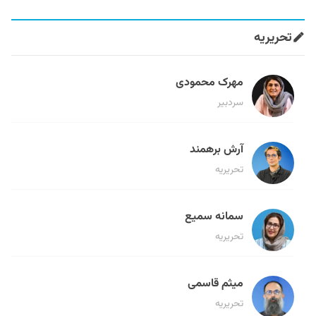
تحریریه
مهرک محمودی
سردبیر
آرش برهمند
تحریریه
سمانه سمیع
تحریریه
میثم قاسمی
تحریریه