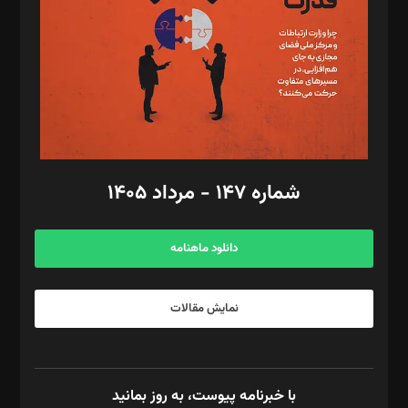
ویرایش: نگار استاد‌‌آقا
طراح یونیفرم: مجید توکلی
فیلمبرداری و عکاسی: امیر شفیعی، مانی لطفی زاده
گرافیک و صفحه‌آرایی: سید‌سبحان‌علی ثابت
مد‌یر توسعه تجاری: کامبیز برید‌
امور مالی: شاپور رهبری، محمد‌ کاظمی‌نیا
امور اد‌اری: راضیه محمود‌ی
شماره ۱۴۷ - مرداد ۱۴۰۵
مرکز تماس: ۰۲۱۴۲۸۲۴۰۰۰
آگهی و مشترکین: ۰۹۱۹۹۹۹۰۴۵۴
دانلود ماهنامه
نمایش مقالات
با خبرنامه پیوست، به روز بمانید