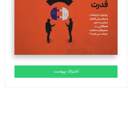
تحریریه
ملینا جعفری
تحریریه
مصطفی مسجدی آرانی
تحریریه
اشتراک پیوست
بابک نقاش
تحریریه