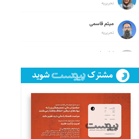
تحریریه
میثم قاسمی
تحریریه
لیلا حنارود
تحریریه
فائزه فتحی رستمی
تحریریه
سروش کرمیان
تحریریه