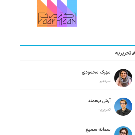
تحریریه
مهرک محمودی
سردبیر
آرش برهمند
تحریریه
سمانه سمیع