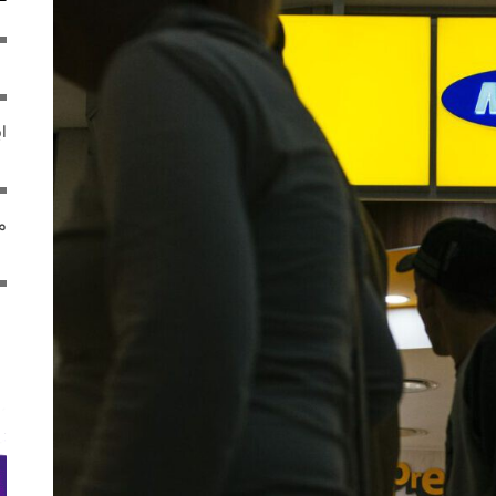
ایر
مص