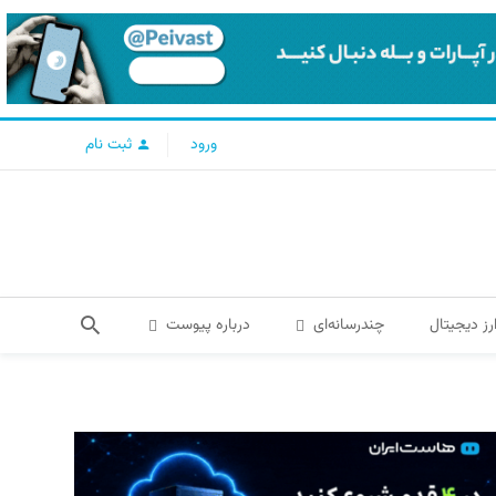
ورود
ثبت نام
رز دیجیتال
چندرسانه‌ای
درباره پیوست