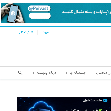
ورود
ثبت نام
رز دیجیتال
چندرسانه‌ای
درباره پیوست