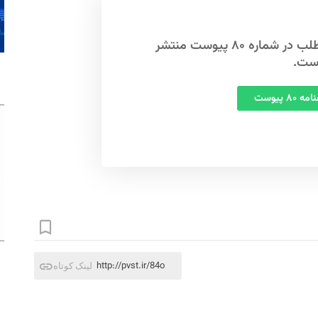
این مطلب در شماره ۸۰ پیوست منتشر
ست.
 ۸۰ پیوست
http://pvst.ir/84o
لینک کوتاه