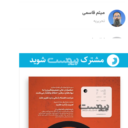
میثم قاسمی
تحریریه
لیلا حنارود
تحریریه
فائزه فتحی رستمی
تحریریه
سروش کرمیان
تحریریه
مینا پاکدل