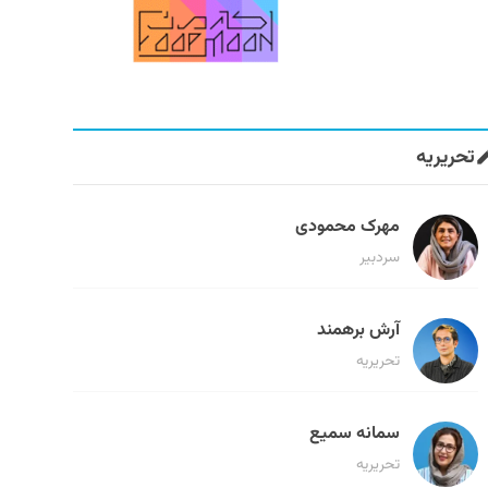
تحریریه
مهرک محمودی
سردبیر
آرش برهمند
تحریریه
سمانه سمیع
تحریریه