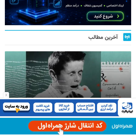
آخرین مطالب
x
«اول از AI پرسیدم»؛ جمله‌ای که پزشکان دوست ندارند
بشنوند