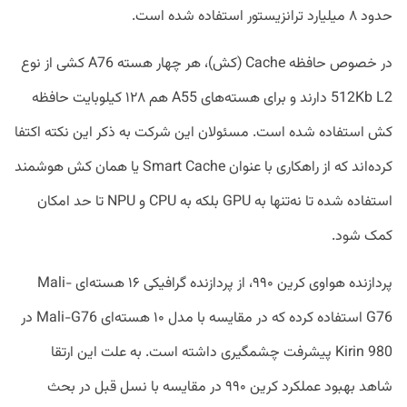
حدود ۸ میلیارد ترانزیستور استفاده شده است.
در خصوص حافظه Cache (کش)، هر چهار هسته A76 کشی از نوع
512Kb L2 دارند و برای هسته‌های A55 هم ۱۲۸ کیلوبایت حافظه
کش استفاده شده است. مسئولان این شرکت به ذکر این نکته اکتفا
کرده‌اند که از راهکاری با عنوان Smart Cache یا همان کش هوشمند
استفاده شده تا نه‌تنها به GPU بلکه به CPU و NPU تا حد امکان
کمک شود.
پردازنده هواوی کرین ۹۹۰، از پردازنده گرافیکی ۱۶ هسته‌ای Mali-
G76 استفاده کرده که در مقایسه با مدل ۱۰ هسته‌ای Mali-G76 در
Kirin 980 پیشرفت چشمگیری داشته است. به علت این ارتقا
شاهد بهبود عملکرد کرین ۹۹۰ در مقایسه با نسل قبل در بحث