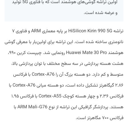
اولین تراشه گوشی‌های هوشمند است که با فناوری 5G تولید
و عرضه شده است.
تراشه HiSilicon Kirin 990 5G بر پایه معماری ARM و فناوری ۷
نانومتری ساخته شده است. این تراشه برای اولین‌بار با معرفی گوشی
هوشمند Huawei Mate 30 Pro رونمایی شد. چیپست کرین ۹۹۰،
هشت هسته پردازشی در سه سطح مختلف با توان پردازشی بالا،
متوسط و کم دارد. دو هسته بزرگ آن را Cortex-A76 با فرکانس
۲.۸۶ گیگاهرتز تشکیل داده است، دو هسته میانی Cortex-A76 با
فرکانس ۲.۳۶ و چهار هسته کوچک Cortex-A55 با فرکانس ۱.۹۵
هستند. پردازشگر گرافیکی این تراشه از نوع ARM Mali-G76 با
فرکانس ۷۰۰ مگاهرتز است.