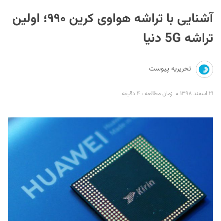
آشنایی با تراشه هواوی کرین ۹۹۰؛ اولین
تراشه 5G دنیا
تحریریه پیوست
S
۲۱ اسفند ۱۳۹۸
زمان مطالعه : ۴ دقیقه