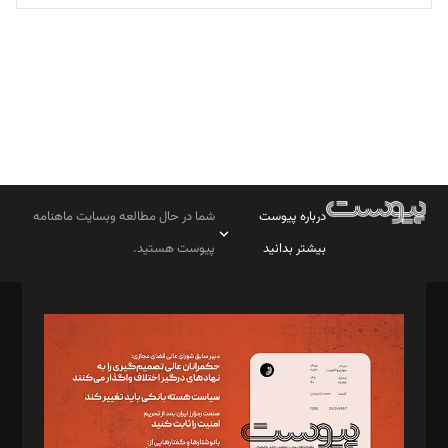
تحریریه
درباره پیوست
شما در حال مطالعه وبسایت ماهنامه
بیشتر بدانید
پیوست هستید.
صاحب امتیاز: موسسه پرسش (پویندگان راز ستاره شمال)
مدیر مسئول: محمدباقر اثنی‌عشری
سردبیر: مهرک محمودی
دبیر تحریریه: میثم قاسمی
د‌بیر ناداستان: سمانه سمیع
د‌بیر خدمت و تجارت: ابوالفضل رجبی