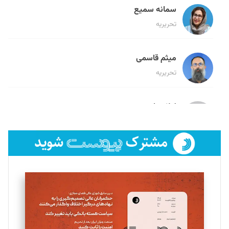
سمانه سمیع
تحریریه
میثم قاسمی
تحریریه
لیلا حنارود
تحریریه
فائزه فتحی رستمی
تحریریه
سروش کرمیان
تحریریه