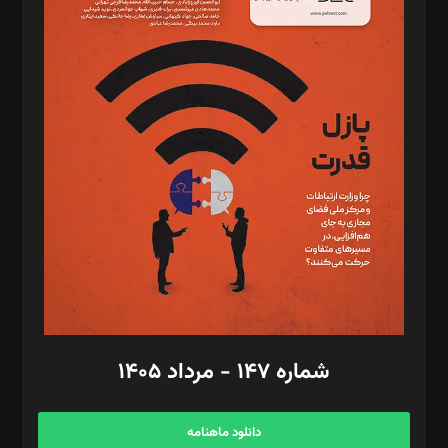
د‌بیر حقوق فناوری: حسام‌الدین ایپکچی
د‌بیر پیوست جهان: مینا پاکدل
د‌بیر تحریریه آنلاین: بابک نقاش
تحریریه‌: مجتبی محمود‌ی، آرش برهمند، یسنا امان‌پور، سروش کرمیان،
مصطفی مسجدی آرانی، ابوالفضل رجبی، زهرا فکرانه، فائزه فتحی
رستمی،مصطفی باستان
ویرایش: نگار استاد‌‌آقا
طراح یونیفرم: مجید توکلی
فیلمبرداری و عکاسی: امیر شفیعی، مانی لطفی زاده
گرافیک و صفحه‌آرایی: سید‌سبحان‌علی ثابت
مد‌یر توسعه تجاری: کامبیز برید‌
امور مالی: شاپور رهبری، محمد‌ کاظمی‌نیا
امور اد‌اری: راضیه محمود‌ی
شماره ۱۴۷ - مرداد ۱۴۰۵
مرکز تماس: ۰۲۱۴۲۸۲۴۰۰۰
آگهی و مشترکین: ۰۹۱۹۹۹۹۰۴۵۴
دانلود ماهنامه