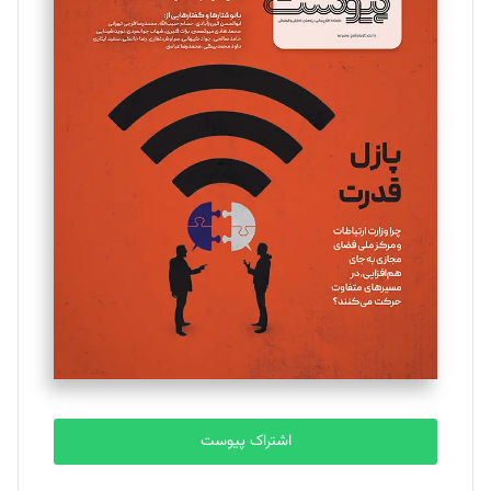
مینا پاکدل
تحریریه
یسنا امان‌پور
تحریریه
ملینا جعفری
تحریریه
مصطفی مسجدی آرانی
تحریریه
اشتراک پیوست
بابک نقاش