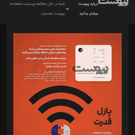
درباره پیوست
شما در حال مطالعه وبسایت ماهنامه
بیشتر بدانید
پیوست هستید.
صاحب امتیاز: موسسه پرسش (پویندگان راز ستاره شمال)
مدیر مسئول: محمدباقر اثنی‌عشری
سردبیر: مهرک محمودی
دبیر تحریریه: میثم قاسمی
د‌بیر ناداستان: سمانه سمیع
د‌بیر خدمت و تجارت: ابوالفضل رجبی
د‌بیر حقوق فناوری: حسام‌الدین ایپکچی
د‌بیر پیوست جهان: مینا پاکدل
د‌بیر تحریریه آنلاین: بابک نقاش
تحریریه‌: مجتبی محمود‌ی، آرش برهمند، یسنا امان‌پور، سروش کرمیان،
مصطفی مسجدی آرانی، ابوالفضل رجبی، زهرا فکرانه، فائزه فتحی
رستمی،مصطفی باستان
ویرایش: نگار استاد‌‌آقا