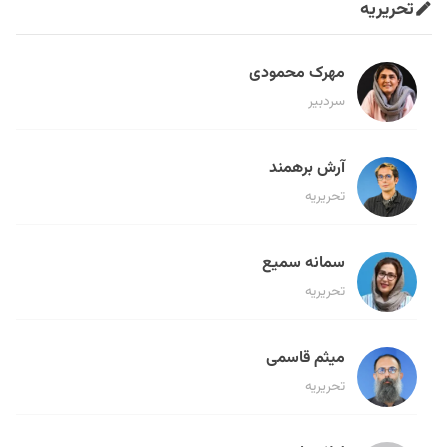
تحریریه
مهرک محمودی
سردبیر
آرش برهمند
تحریریه
سمانه سمیع
تحریریه
میثم قاسمی
تحریریه