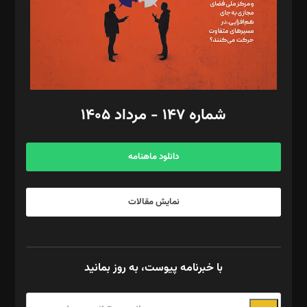
طراح یونیفرم: مجید توکلی
فیلمبرداری و عکاسی: امیر شفیعی، مانی لطفی زاده
گرافیک و صفحه‌آرایی: سید‌سبحان‌علی ثابت
مد‌یر توسعه تجاری: کامبیز برید‌
امور مالی: شاپور رهبری، محمد‌ کاظمی‌نیا
امور اد‌اری: راضیه محمود‌ی
شماره ۱۴۷ - مرداد ۱۴۰۵
مرکز تماس: ۰۲۱۴۲۸۲۴۰۰۰
آگهی و مشترکین: ۰۹۱۹۹۹۹۰۴۵۴
دانلود ماهنامه
نمایش مقالات
با خبرنامه پیوست، به روز بمانید