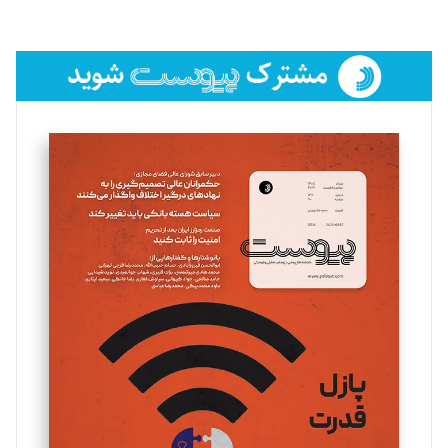
لیلا حنارود
تحریریه
فائزه فتحی رستمی
تحریریه
سروش کرمیان
تحریریه
مینا پاکدل
تحریریه
یسنا امان‌پور
تحریریه