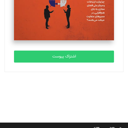
ملینا جعفری
تحریریه
مصطفی مسجدی آرانی
تحریریه
اشتراک پیوست
بابک نقاش
تحریریه