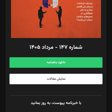
ویرایش: نگار استاد‌‌آقا
طراح یونیفرم: مجید توکلی
فیلمبرداری و عکاسی: امیر شفیعی، مانی لطفی زاده
گرافیک و صفحه‌آرایی: سید‌سبحان‌علی ثابت
مد‌یر توسعه تجاری: کامبیز برید‌
امور مالی: شاپور رهبری، محمد‌ کاظمی‌نیا
امور اد‌اری: راضیه محمود‌ی
شماره ۱۴۷ - مرداد ۱۴۰۵
مرکز تماس: ۰۲۱۴۲۸۲۴۰۰۰
آگهی و مشترکین: ۰۹۱۹۹۹۹۰۴۵۴
دانلود ماهنامه
نمایش مقالات
با خبرنامه پیوست، به روز بمانید