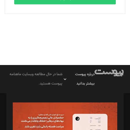
بابک نقاش
تحریریه
درباره پیوست
شما در حال مطالعه وبسایت ماهنامه
بیشتر بدانید
پیوست هستید.
صاحب امتیاز: موسسه پرسش (پویندگان راز ستاره شمال)
مدیر مسئول: محمدباقر اثنی‌عشری
سردبیر: مهرک محمودی
دبیر تحریریه: میثم قاسمی
د‌بیر ناداستان: سمانه سمیع