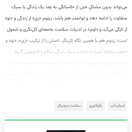
می‌تواند بدون مشکل حتی از ۵۰سالگی به بعد یک زندگی با سبک
متفاوت را ادامه دهد و توانمند هم باشد. زینوم «زی» از زندگی و «نو»
از تازگی می‌آید و «اوم» در ادبیات سلامت به‌معنای کل‌نگری و شمول
است؛ زینوم هم با همین نگاه کل‌نگر، نامش را از ترکیب «زی»، «نو» و
«اوم» ساخته است.» با ایده سبک زندگی سالم و لانجویتی گروه
کوچک چهارنفره زینوم در سال ۱۴۰۰و در بستر شتاب‌دهنده هلدینگ
پیشتازطب که سیناپس نام دارد تشکیل می‌شود. به گفته امیرحسین
عبدی، هسته اولیه این استارت‌آپ متخصصان داروسازی،‌ پزشکی و...
استارت‌آپ
رگولاتوری
سلامت دیجیتال