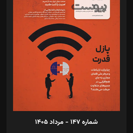
د‌بیر خدمت و تجارت: ابوالفضل رجبی
د‌بیر حقوق فناوری: حسام‌الدین ایپکچی
د‌بیر پیوست جهان: مینا پاکدل
د‌بیر تحریریه آنلاین: بابک نقاش
تحریریه‌: مجتبی محمود‌ی، آرش برهمند، یسنا امان‌پور، سروش کرمیان،
مصطفی مسجدی آرانی، ابوالفضل رجبی، زهرا فکرانه، فائزه فتحی
رستمی،مصطفی باستان
ویرایش: نگار استاد‌‌آقا
طراح یونیفرم: مجید توکلی
فیلمبرداری و عکاسی: امیر شفیعی، مانی لطفی زاده
گرافیک و صفحه‌آرایی: سید‌سبحان‌علی ثابت
مد‌یر توسعه تجاری: کامبیز برید‌
امور مالی: شاپور رهبری، محمد‌ کاظمی‌نیا
امور اد‌اری: راضیه محمود‌ی
شماره ۱۴۷ - مرداد ۱۴۰۵
مرکز تماس: ۰۲۱۴۲۸۲۴۰۰۰
آگهی و مشترکین: ۰۹۱۹۹۹۹۰۴۵۴