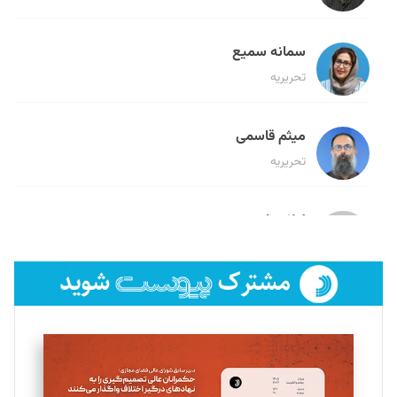
سمانه سمیع
تحریریه
میثم قاسمی
تحریریه
لیلا حنارود
تحریریه
فائزه فتحی رستمی
تحریریه
سروش کرمیان