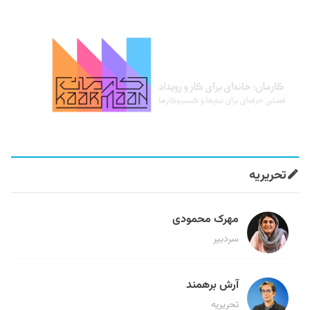
تحریریه
مهرک محمودی
سردبیر
آرش برهمند
تحریریه