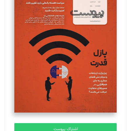
تحریریه
مینا پاکدل
تحریریه
یسنا امان‌پور
تحریریه
ملینا جعفری
تحریریه
مصطفی مسجدی آرانی
تحریریه
اشتراک پیوست