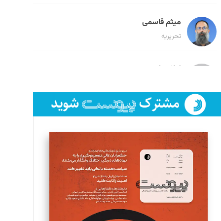
میثم قاسمی
تحریریه
لیلا حنارود
تحریریه
فائزه فتحی رستمی
تحریریه
سروش کرمیان
تحریریه
مینا پاکدل