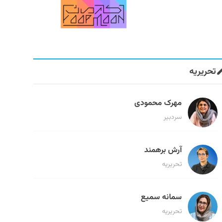
تحریریه
مهرک محمودی
سردبیر
آرش برهمند
تحریریه
سمانه سمیع
تحریریه