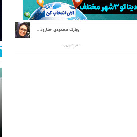
بهارک محمودی حنارود
عضو تحریریه