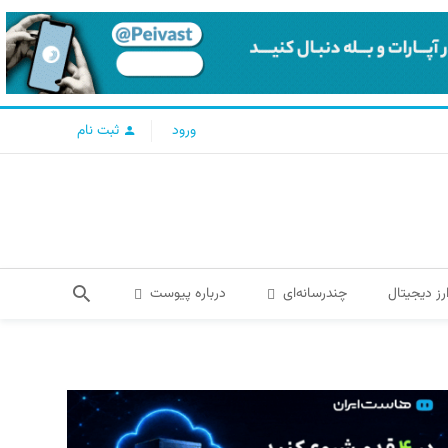
ورود
ثبت نام
رز دیجیتال
چندرسانه‌ای
درباره پیوست