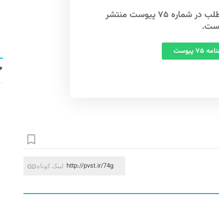
این مطلب در شماره ۷۵ پیوست منتشر
ست.
 ۷۵ پیوست
http://pvst.ir/74g
لینک کوتاه