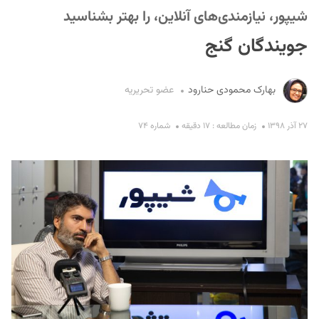
شیپور، نیازمندی‌های آنلاین، را بهتر بشناسید
جویندگان گنج
بهارک محمودی حنارود
عضو تحریریه
۲۷ آذر ۱۳۹۸
زمان مطالعه : ۱۷ دقیقه
شماره ۷۴
S