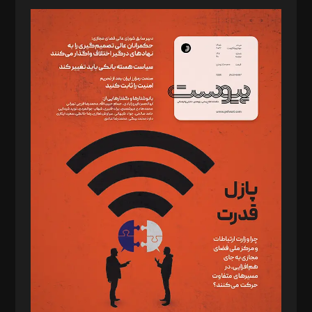
مدیر مسئول: محمدباقر اثنی‌عشری
سردبیر: مهرک محمودی
دبیر تحریریه: میثم قاسمی
د‌بیر ناداستان: سمانه سمیع
د‌بیر خدمت و تجارت: ابوالفضل رجبی
د‌بیر حقوق فناوری: حسام‌الدین ایپکچی
د‌بیر پیوست جهان: مینا پاکدل
د‌بیر تحریریه آنلاین: بابک نقاش
تحریریه‌: مجتبی محمود‌ی، آرش برهمند، یسنا امان‌پور، سروش کرمیان،
مصطفی مسجدی آرانی، ابوالفضل رجبی، زهرا فکرانه، فائزه فتحی
رستمی،مصطفی باستان
ویرایش: نگار استاد‌‌آقا
طراح یونیفرم: مجید توکلی
فیلمبرداری و عکاسی: امیر شفیعی، مانی لطفی زاده
گرافیک و صفحه‌آرایی: سید‌سبحان‌علی ثابت
مد‌یر توسعه تجاری: کامبیز برید‌