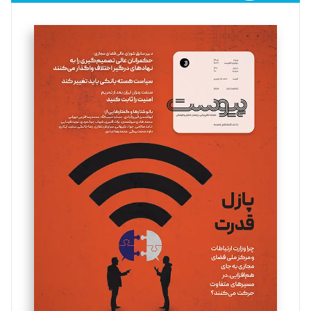
فائزه فتحی رستمی
تحریریه
سروش کرمیان
تحریریه
مینا پاکدل
تحریریه
یسنا امان‌پور
تحریریه
ملینا جعفری
تحریریه