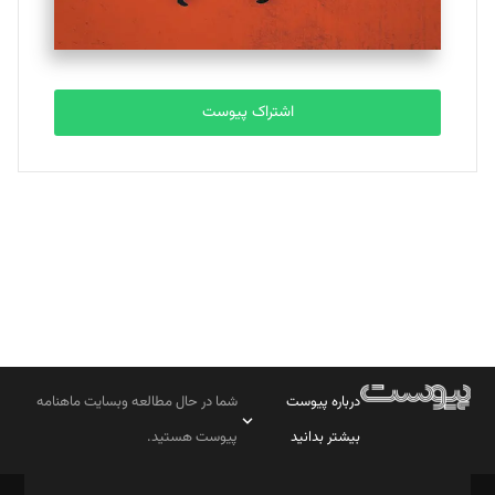
مصطفی مسجدی آرانی
تحریریه
اشتراک پیوست
بابک نقاش
تحریریه
درباره پیوست
شما در حال مطالعه وبسایت ماهنامه
بیشتر بدانید
پیوست هستید.
صاحب امتیاز: موسسه پرسش (پویندگان راز ستاره شمال)