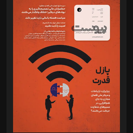
سردبیر: مهرک محمودی
دبیر تحریریه: میثم قاسمی
د‌بیر ناداستان: سمانه سمیع
د‌بیر خدمت و تجارت: ابوالفضل رجبی
د‌بیر حقوق فناوری: حسام‌الدین ایپکچی
د‌بیر پیوست جهان: مینا پاکدل
د‌بیر تحریریه آنلاین: بابک نقاش
تحریریه‌: مجتبی محمود‌ی، آرش برهمند، یسنا امان‌پور، سروش کرمیان،
مصطفی مسجدی آرانی، ابوالفضل رجبی، زهرا فکرانه، فائزه فتحی
رستمی،مصطفی باستان
ویرایش: نگار استاد‌‌آقا
طراح یونیفرم: مجید توکلی
فیلمبرداری و عکاسی: امیر شفیعی، مانی لطفی زاده
گرافیک و صفحه‌آرایی: سید‌سبحان‌علی ثابت
مد‌یر توسعه تجاری: کامبیز برید‌
امور مالی: شاپور رهبری، محمد‌ کاظمی‌نیا