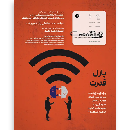
سروش کرمیان
تحریریه
مینا پاکدل
تحریریه
یسنا امان‌پور
تحریریه
ملینا جعفری
تحریریه
مصطفی مسجدی آرانی