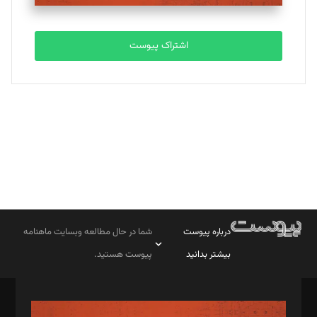
تحریریه
اشتراک پیوست
بابک نقاش
تحریریه
درباره پیوست
شما در حال مطالعه وبسایت ماهنامه
بیشتر بدانید
پیوست هستید.
صاحب امتیاز: موسسه پرسش (پویندگان راز ستاره شمال)
مدیر مسئول: محمدباقر اثنی‌عشری