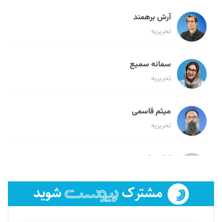
آرش برهمند
تحریریه
سمانه سمیع
تحریریه
میثم قاسمی
تحریریه
لیلا حنارود
تحریریه
فائزه فتحی رستمی
تحریریه