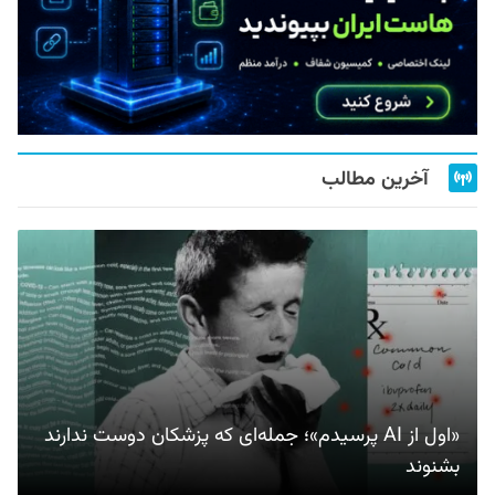
آخرین مطالب
«اول از AI پرسیدم»؛ جمله‌ای که پزشکان دوست ندارند
بشنوند