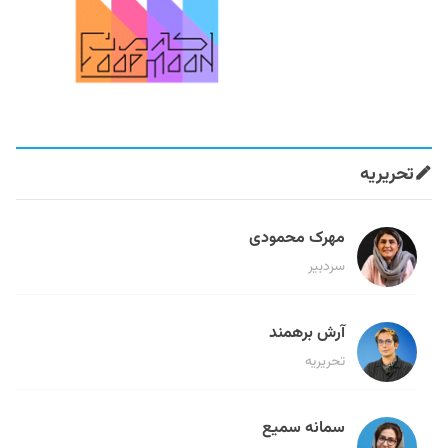
تحریریه
مهرک محمودی
سردبیر
آرش برهمند
تحریریه
سمانه سمیع