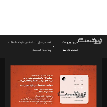
درباره پیوست
شما در حال مطالعه وبسایت ماهنامه
بیشتر بدانید
پیوست هستید.
صاحب امتیاز: موسسه پرسش (پویندگان راز ستاره شمال)
مدیر مسئول: محمدباقر اثنی‌عشری
سردبیر: مهرک محمودی
دبیر تحریریه: میثم قاسمی
د‌بیر ناداستان: سمانه سمیع
د‌بیر خدمت و تجارت: ابوالفضل رجبی
د‌بیر حقوق فناوری: حسام‌الدین ایپکچی