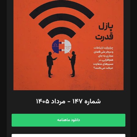
د‌بیر پیوست جهان: مینا پاکدل
د‌بیر تحریریه آنلاین: بابک نقاش
تحریریه‌: مجتبی محمود‌ی، آرش برهمند، یسنا امان‌پور، سروش کرمیان،
مصطفی مسجدی آرانی، ابوالفضل رجبی، زهرا فکرانه، فائزه فتحی
رستمی،مصطفی باستان
ویرایش: نگار استاد‌‌آقا
طراح یونیفرم: مجید توکلی
فیلمبرداری و عکاسی: امیر شفیعی، مانی لطفی زاده
گرافیک و صفحه‌آرایی: سید‌سبحان‌علی ثابت
مد‌یر توسعه تجاری: کامبیز برید‌
امور مالی: شاپور رهبری، محمد‌ کاظمی‌نیا
امور اد‌اری: راضیه محمود‌ی
شماره ۱۴۷ - مرداد ۱۴۰۵
مرکز تماس: ۰۲۱۴۲۸۲۴۰۰۰
آگهی و مشترکین: ۰۹۱۹۹۹۹۰۴۵۴
دانلود ماهنامه