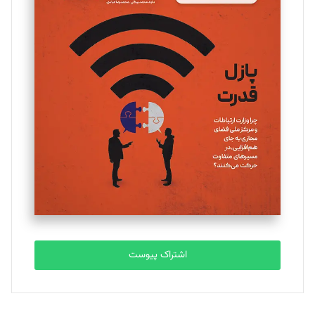
مینا پاکدل
تحریریه
یسنا امان‌پور
تحریریه
ملینا جعفری
تحریریه
مصطفی مسجدی آرانی
تحریریه
اشتراک پیوست
بابک نقاش
تحریریه