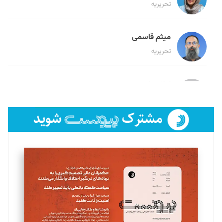
تحریریه
میثم قاسمی
تحریریه
لیلا حنارود
تحریریه
فائزه فتحی رستمی
تحریریه
سروش کرمیان
تحریریه