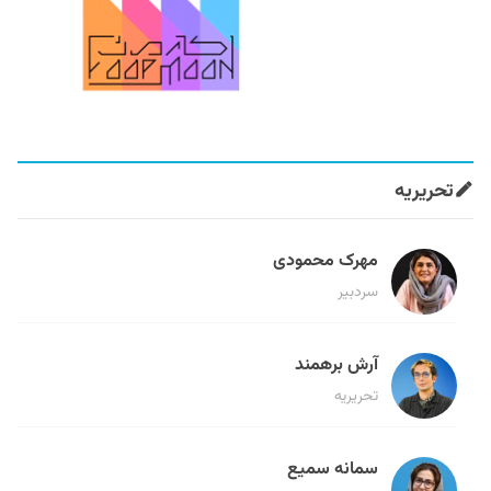
تحریریه
مهرک محمودی
سردبیر
آرش برهمند
تحریریه
سمانه سمیع