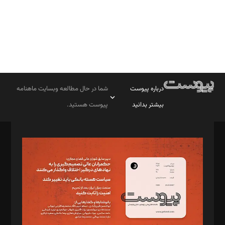
درباره پیوست
شما در حال مطالعه وبسایت ماهنامه
بیشتر بدانید
پیوست هستید.
صاحب امتیاز: موسسه پرسش (پویندگان راز ستاره شمال)
مدیر مسئول: محمدباقر اثنی‌عشری
سردبیر: مهرک محمودی
دبیر تحریریه: میثم قاسمی
د‌بیر ناداستان: سمانه سمیع
د‌بیر خدمت و تجارت: ابوالفضل رجبی
د‌بیر حقوق فناوری: حسام‌الدین ایپکچی