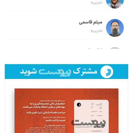
تحریریه
میثم قاسمی
تحریریه
لیلا حنارود
تحریریه
فائزه فتحی رستمی
تحریریه
سروش کرمیان
تحریریه