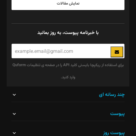
نمایش مقالات
با خبرنامه پیوست، به روز بمانید
برای استفاده از ریکپچا بایستی کلید API را در صفحه ی تنظیمات Quform
وارد کنید.
این
چند رسانه ای
قسمت
پیوست
نباید
خالی
پیوست روز