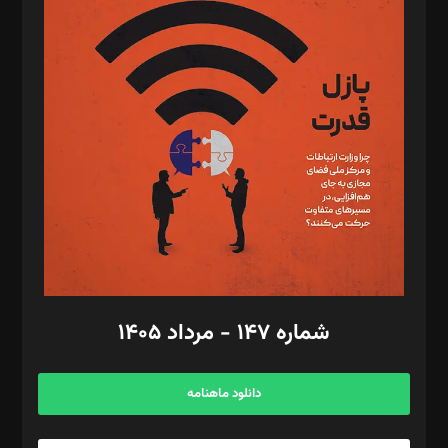
د‌بیر پیوست جهان: مینا پاکدل
د‌بیر تحریریه آنلاین: بابک نقاش
تحریریه‌: مجتبی محمود‌ی، آرش برهمند، یسنا امان‌پور، سروش کرمیان،
مصطفی مسجدی آرانی، ابوالفضل رجبی، زهرا فکرانه، فائزه فتحی
رستمی،مصطفی باستان
ویرایش: نگار استاد‌‌آقا
طراح یونیفرم: مجید توکلی
فیلمبرداری و عکاسی: امیر شفیعی، مانی لطفی زاده
گرافیک و صفحه‌آرایی: سید‌سبحان‌علی ثابت
مد‌یر توسعه تجاری: کامبیز برید‌
امور مالی: شاپور رهبری، محمد‌ کاظمی‌نیا
امور اد‌اری: راضیه محمود‌ی
شماره ۱۴۷ - مرداد ۱۴۰۵
مرکز تماس: ۰۲۱۴۲۸۲۴۰۰۰
آگهی و مشترکین: ۰۹۱۹۹۹۹۰۴۵۴
دانلود ماهنامه