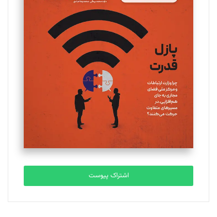
مینا پاکدل
تحریریه
یسنا امان‌پور
تحریریه
ملینا جعفری
تحریریه
مصطفی مسجدی آرانی
تحریریه
اشتراک پیوست
بابک نقاش
تحریریه