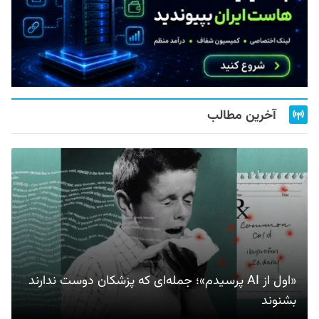
آخرین مطالب
«اول از AI پرسیدم»؛ جمله‌ای که پزشکان دوست ندارند
بشنوند