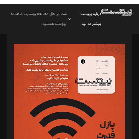
درباره پیوست
شما در حال مطالعه وبسایت ماهنامه
بیشتر بدانید
پیوست هستید.
صاحب امتیاز: موسسه پرسش (پویندگان راز ستاره شمال)
مدیر مسئول: محمدباقر اثنی‌عشری
سردبیر: مهرک محمودی
دبیر تحریریه: میثم قاسمی
د‌بیر ناداستان: سمانه سمیع
د‌بیر خدمت و تجارت: ابوالفضل رجبی
د‌بیر حقوق فناوری: حسام‌الدین ایپکچی
د‌بیر پیوست جهان: مینا پاکدل
د‌بیر تحریریه آنلاین: بابک نقاش
تحریریه‌: مجتبی محمود‌ی، آرش برهمند، یسنا امان‌پور، سروش کرمیان،
مصطفی مسجدی آرانی، ابوالفضل رجبی، زهرا فکرانه، فائزه فتحی
رستمی،مصطفی باستان