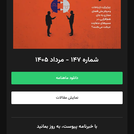
ویرایش: نگار استاد‌‌آقا
طراح یونیفرم: مجید توکلی
فیلمبرداری و عکاسی: امیر شفیعی، مانی لطفی زاده
گرافیک و صفحه‌آرایی: سید‌سبحان‌علی ثابت
مد‌یر توسعه تجاری: کامبیز برید‌
امور مالی: شاپور رهبری، محمد‌ کاظمی‌نیا
امور اد‌اری: راضیه محمود‌ی
شماره ۱۴۷ - مرداد ۱۴۰۵
مرکز تماس: ۰۲۱۴۲۸۲۴۰۰۰
آگهی و مشترکین: ۰۹۱۹۹۹۹۰۴۵۴
دانلود ماهنامه
نمایش مقالات
با خبرنامه پیوست، به روز بمانید