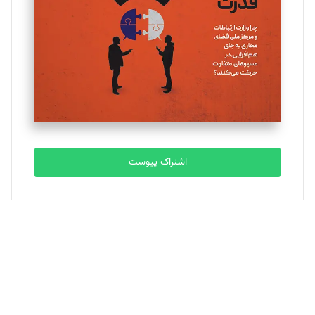
ملینا جعفری
تحریریه
مصطفی مسجدی آرانی
تحریریه
اشتراک پیوست
بابک نقاش
تحریریه