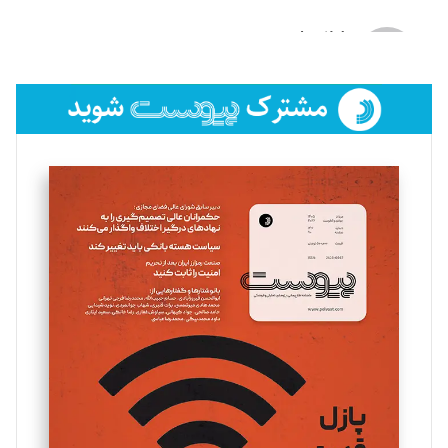
لیلا حنارود
تحریریه
فائزه فتحی رستمی
تحریریه
سروش کرمیان
تحریریه
مینا پاکدل
تحریریه
یسنا امان‌پور
تحریریه