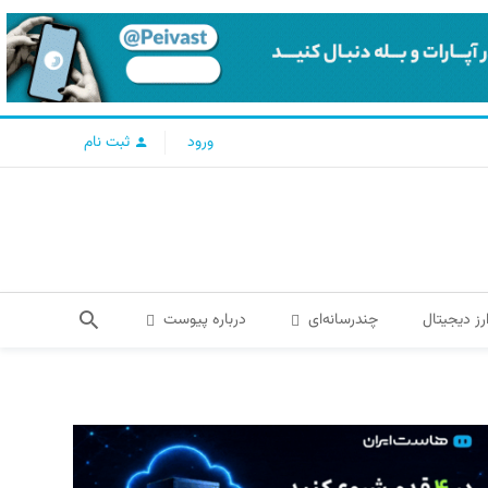
ورود
ثبت نام
رز دیجیتال
چندرسانه‌ای
درباره پیوست