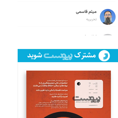
میثم قاسمی
تحریریه
لیلا حنارود
تحریریه
فائزه فتحی رستمی
تحریریه
سروش کرمیان
تحریریه
مینا پاکدل