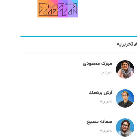
تحریریه
مهرک محمودی
سردبیر
آرش برهمند
تحریریه
سمانه سمیع
تحریریه