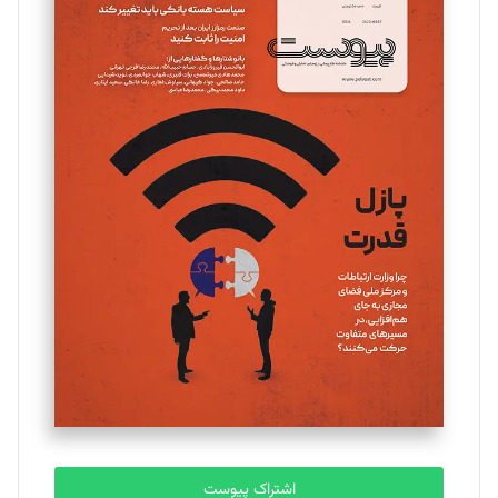
تحریریه
مینا پاکدل
تحریریه
یسنا امان‌پور
تحریریه
ملینا جعفری
تحریریه
مصطفی مسجدی آرانی
تحریریه
اشتراک پیوست