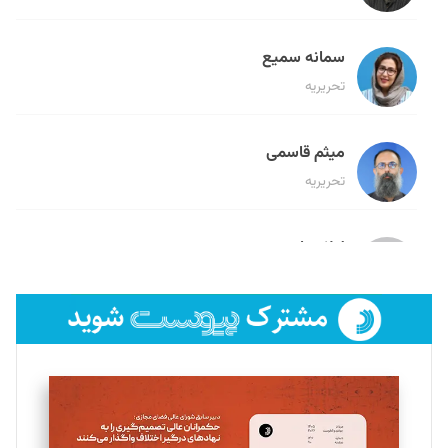
سمانه سمیع
تحریریه
میثم قاسمی
تحریریه
لیلا حنارود
تحریریه
فائزه فتحی رستمی
تحریریه
سروش کرمیان