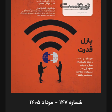
د‌بیر خدمت و تجارت: ابوالفضل رجبی
د‌بیر حقوق فناوری: حسام‌الدین ایپکچی
د‌بیر پیوست جهان: مینا پاکدل
د‌بیر تحریریه آنلاین: بابک نقاش
تحریریه‌: مجتبی محمود‌ی، آرش برهمند، یسنا امان‌پور، سروش کرمیان،
مصطفی مسجدی آرانی، ابوالفضل رجبی، زهرا فکرانه، فائزه فتحی
رستمی،مصطفی باستان
ویرایش: نگار استاد‌‌آقا
طراح یونیفرم: مجید توکلی
فیلمبرداری و عکاسی: امیر شفیعی، مانی لطفی زاده
گرافیک و صفحه‌آرایی: سید‌سبحان‌علی ثابت
مد‌یر توسعه تجاری: کامبیز برید‌
امور مالی: شاپور رهبری، محمد‌ کاظمی‌نیا
امور اد‌اری: راضیه محمود‌ی
شماره ۱۴۷ - مرداد ۱۴۰۵
مرکز تماس: ۰۲۱۴۲۸۲۴۰۰۰
آگهی و مشترکین: ۰۹۱۹۹۹۹۰۴۵۴