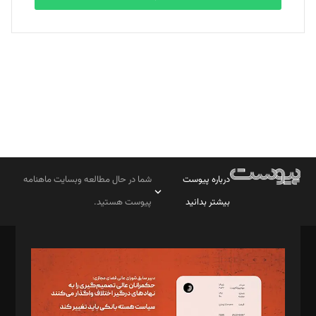
بابک نقاش
تحریریه
درباره پیوست
شما در حال مطالعه وبسایت ماهنامه
بیشتر بدانید
پیوست هستید.
صاحب امتیاز: موسسه پرسش (پویندگان راز ستاره شمال)
مدیر مسئول: محمدباقر اثنی‌عشری
سردبیر: مهرک محمودی
دبیر تحریریه: میثم قاسمی
د‌بیر ناداستان: سمانه سمیع