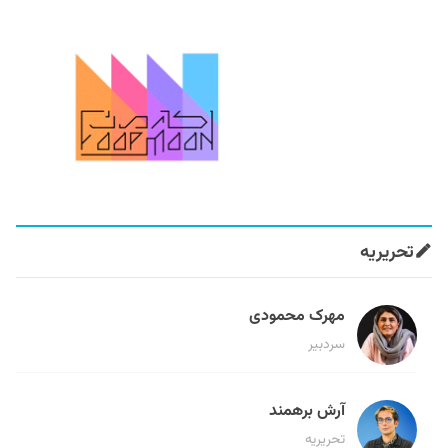
تحریریه
مهرک محمودی
سردبیر
آرش برهمند
تحریریه