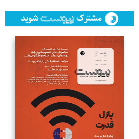
تحریریه
فائزه فتحی رستمی
تحریریه
سروش کرمیان
تحریریه
مینا پاکدل
تحریریه
یسنا امان‌پور
تحریریه