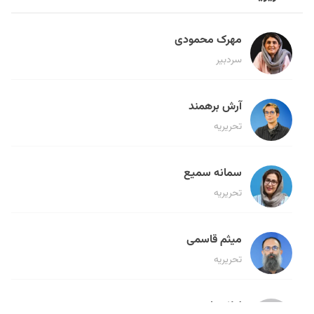
مهرک محمودی
سردبیر
آرش برهمند
تحریریه
سمانه سمیع
تحریریه
میثم قاسمی
تحریریه
لیلا حنارود