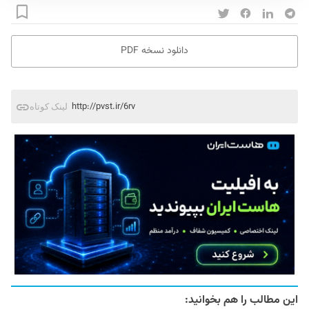
دانلود نسخه PDF
http://pvst.ir/6rv
لینک کوتاه
این مطالب را هم بخوانید: