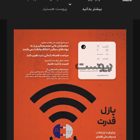
بیشتر بدانید
پیوست هستید.
صاحب امتیاز: موسسه پرسش (پویندگان راز ستاره شمال)
مدیر مسئول: محمدباقر اثنی‌عشری
سردبیر: مهرک محمودی
دبیر تحریریه: میثم قاسمی
د‌بیر ناداستان: سمانه سمیع
د‌بیر خدمت و تجارت: ابوالفضل رجبی
د‌بیر حقوق فناوری: حسام‌الدین ایپکچی
د‌بیر پیوست جهان: مینا پاکدل
د‌بیر تحریریه آنلاین: بابک نقاش
تحریریه‌: مجتبی محمود‌ی، آرش برهمند، یسنا امان‌پور، سروش کرمیان،
مصطفی مسجدی آرانی، ابوالفضل رجبی، زهرا فکرانه، فائزه فتحی
رستمی،مصطفی باستان
ویرایش: نگار استاد‌‌آقا
طراح یونیفرم: مجید توکلی