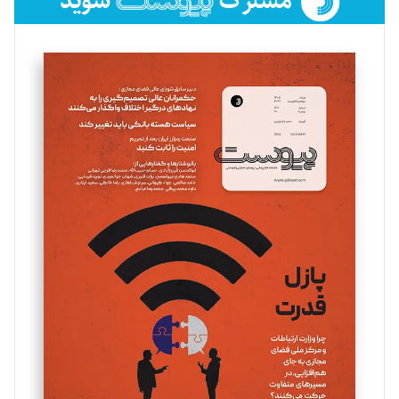
فائزه فتحی رستمی
تحریریه
سروش کرمیان
تحریریه
مینا پاکدل
تحریریه
یسنا امان‌پور
تحریریه
ملینا جعفری
تحریریه