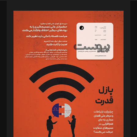
صاحب امتیاز: موسسه پرسش (پویندگان راز ستاره شمال)
مدیر مسئول: محمدباقر اثنی‌عشری
سردبیر: مهرک محمودی
دبیر تحریریه: میثم قاسمی
د‌بیر ناداستان: سمانه سمیع
د‌بیر خدمت و تجارت: ابوالفضل رجبی
د‌بیر حقوق فناوری: حسام‌الدین ایپکچی
د‌بیر پیوست جهان: مینا پاکدل
د‌بیر تحریریه آنلاین: بابک نقاش
تحریریه‌: مجتبی محمود‌ی، آرش برهمند، یسنا امان‌پور، سروش کرمیان،
مصطفی مسجدی آرانی، ابوالفضل رجبی، زهرا فکرانه، فائزه فتحی
رستمی،مصطفی باستان
ویرایش: نگار استاد‌‌آقا
طراح یونیفرم: مجید توکلی
فیلمبرداری و عکاسی: امیر شفیعی، مانی لطفی زاده
گرافیک و صفحه‌آرایی: سید‌سبحان‌علی ثابت