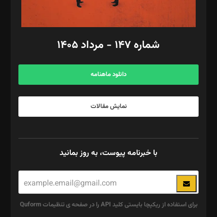
مد‌یر توسعه تجاری: کامبیز برید‌
امور مالی: شاپور رهبری، محمد‌ کاظمی‌نیا
امور اد‌اری: راضیه محمود‌ی
شماره ۱۴۷ - مرداد ۱۴۰۵
مرکز تماس: ۰۲۱۴۲۸۲۴۰۰۰
آگهی و مشترکین: ۰۹۱۹۹۹۹۰۴۵۴
دانلود ماهنامه
نمایش مقالات
با خبرنامه پیوست، به روز بمانید
برای استفاده از ریکپچا بایستی کلید API را در صفحه ی تنظیمات Quform