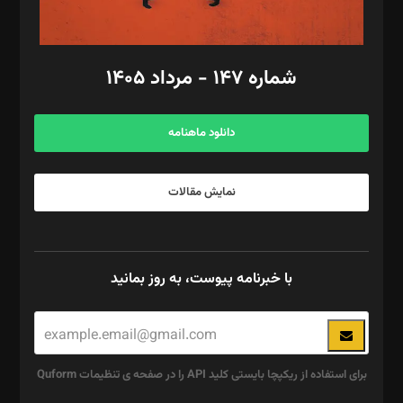
مد‌یر توسعه تجاری: کامبیز برید‌
امور مالی: شاپور رهبری، محمد‌ کاظمی‌نیا
امور اد‌اری: راضیه محمود‌ی
شماره ۱۴۷ - مرداد ۱۴۰۵
مرکز تماس: ۰۲۱۴۲۸۲۴۰۰۰
آگهی و مشترکین: ۰۹۱۹۹۹۹۰۴۵۴
دانلود ماهنامه
نمایش مقالات
با خبرنامه پیوست، به روز بمانید
برای استفاده از ریکپچا بایستی کلید API را در صفحه ی تنظیمات Quform