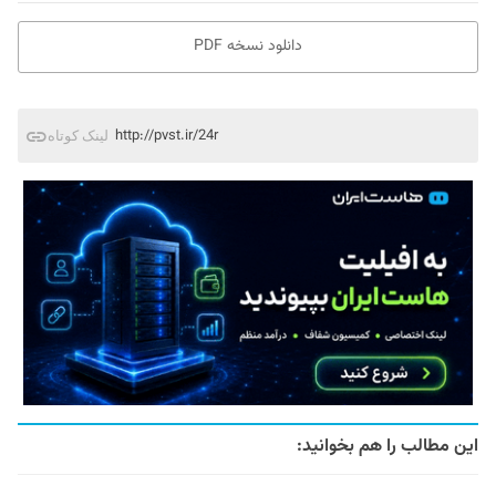
دانلود نسخه PDF
http://pvst.ir/24r
لینک کوتاه
این مطالب را هم بخوانید: