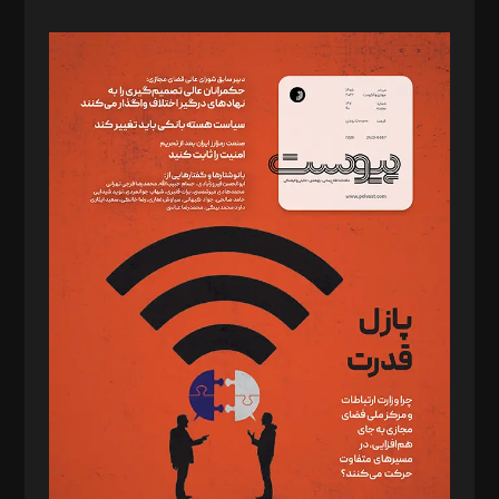
صاحب امتیاز: موسسه پرسش (پویندگان راز ستاره شمال)
مدیر مسئول: محمدباقر اثنی‌عشری
سردبیر: مهرک محمودی
دبیر تحریریه: میثم قاسمی
د‌بیر ناداستان: سمانه سمیع
د‌بیر خدمت و تجارت: ابوالفضل رجبی
د‌بیر حقوق فناوری: حسام‌الدین ایپکچی
د‌بیر پیوست جهان: مینا پاکدل
د‌بیر تحریریه آنلاین: بابک نقاش
تحریریه‌: مجتبی محمود‌ی، آرش برهمند، یسنا امان‌پور، سروش کرمیان،
مصطفی مسجدی آرانی، ابوالفضل رجبی، زهرا فکرانه، فائزه فتحی
رستمی،مصطفی باستان
ویرایش: نگار استاد‌‌آقا
طراح یونیفرم: مجید توکلی
فیلمبرداری و عکاسی: امیر شفیعی، مانی لطفی زاده
گرافیک و صفحه‌آرایی: سید‌سبحان‌علی ثابت