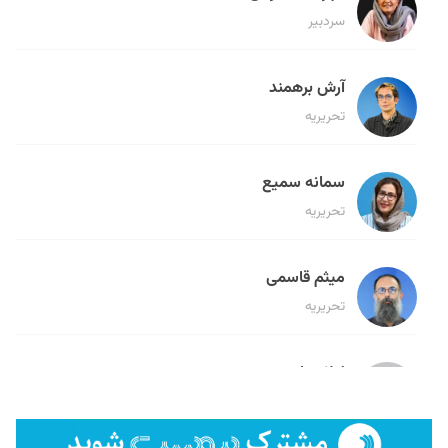
سردبیر
آرش برهمند
تحریریه
سمانه سمیع
تحریریه
میثم قاسمی
تحریریه
لیلا حنارود
تحریریه