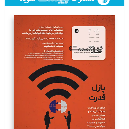
فائزه فتحی رستمی
تحریریه
سروش کرمیان
تحریریه
مینا پاکدل
تحریریه
یسنا امان‌پور
تحریریه
ملینا جعفری
تحریریه