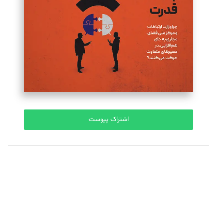
تحریریه
ملینا جعفری
تحریریه
مصطفی مسجدی آرانی
تحریریه
اشتراک پیوست
بابک نقاش
تحریریه