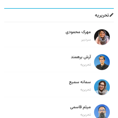
تحریریه
مهرک محمودی
سردبیر
آرش برهمند
تحریریه
سمانه سمیع
تحریریه
میثم قاسمی
تحریریه