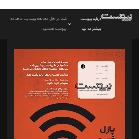
درباره پیوست
شما در حال مطالعه وبسایت ماهنامه
بیشتر بدانید
پیوست هستید.
صاحب امتیاز: موسسه پرسش (پویندگان راز ستاره شمال)
مدیر مسئول: محمدباقر اثنی‌عشری
سردبیر: مهرک محمودی
دبیر تحریریه: میثم قاسمی
د‌بیر ناداستان: سمانه سمیع
د‌بیر خدمت و تجارت: ابوالفضل رجبی
د‌بیر حقوق فناوری: حسام‌الدین ایپکچی
د‌بیر پیوست جهان: مینا پاکدل
د‌بیر تحریریه آنلاین: بابک نقاش
تحریریه‌: مجتبی محمود‌ی، آرش برهمند، یسنا امان‌پور، سروش کرمیان،
مصطفی مسجدی آرانی، ابوالفضل رجبی، زهرا فکرانه، فائزه فتحی
رستمی،مصطفی باستان