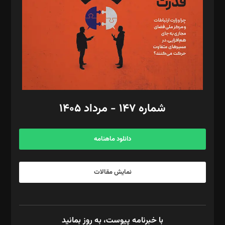
ویرایش: نگار استاد‌‌آقا
طراح یونیفرم: مجید توکلی
فیلمبرداری و عکاسی: امیر شفیعی، مانی لطفی زاده
گرافیک و صفحه‌آرایی: سید‌سبحان‌علی ثابت
مد‌یر توسعه تجاری: کامبیز برید‌
امور مالی: شاپور رهبری، محمد‌ کاظمی‌نیا
امور اد‌اری: راضیه محمود‌ی
شماره ۱۴۷ - مرداد ۱۴۰۵
مرکز تماس: ۰۲۱۴۲۸۲۴۰۰۰
آگهی و مشترکین: ۰۹۱۹۹۹۹۰۴۵۴
دانلود ماهنامه
نمایش مقالات
با خبرنامه پیوست، به روز بمانید