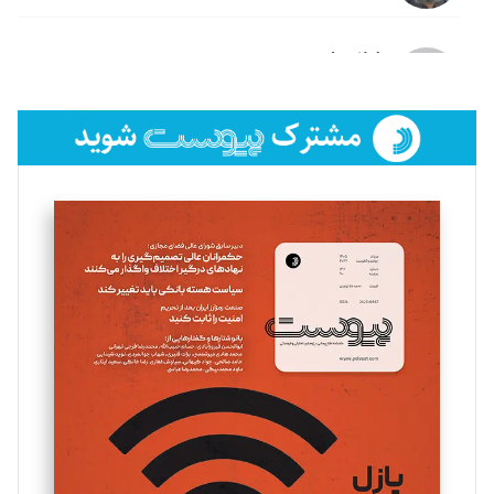
لیلا حنارود
تحریریه
فائزه فتحی رستمی
تحریریه
سروش کرمیان
تحریریه
مینا پاکدل
تحریریه
یسنا امان‌پور