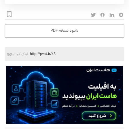
دانلود نسخه PDF
http://pvst.ir/k3
لینک کوتاه