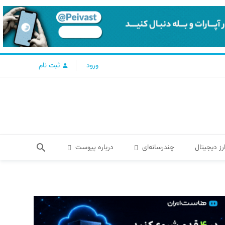
ورود
ثبت نام
رز دیجیتال
چندرسانه‌ای
درباره پیوست