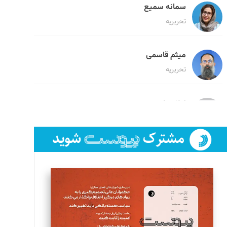
سمانه سمیع
تحریریه
میثم قاسمی
تحریریه
لیلا حنارود
تحریریه
فائزه فتحی رستمی
تحریریه
سروش کرمیان
تحریریه