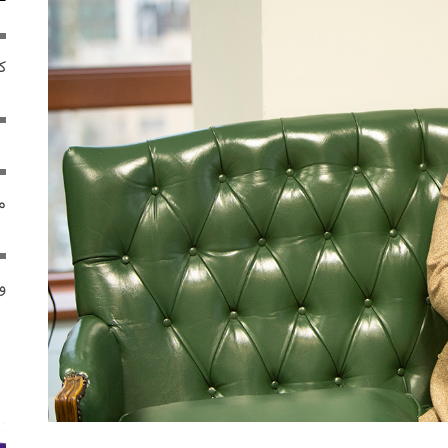
ک
م
و 