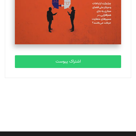
ملینا جعفری
تحریریه
مصطفی مسجدی آرانی
تحریریه
اشتراک پیوست
بابک نقاش
تحریریه