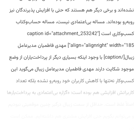
نشده‌اند و برخی دیگر هم هستند که حتی با افزایش پذیرندگان نیز
روبه‌رو بوده‌اند. مساله بی‌اعتمادی نیست، مساله حساب‌وکتاب
کسب‌وکاری است [caption id="attachment_253242"
align="alignright" width="185"] مهدی فاطمیان مدیرعامل
زیبال[/caption] با وجود اینکه بسیاری دیگر از پرداخت‌یاران از وضع
موجود شکایت دارند مهدی فاطمیان مدیرعامل زیبال می‌گوید این
کسب‌وکار نه‌تنها با کاهش کاربران خود روبه‌رو نشده بلکه تعداد
کاربرانش افزایشی هم بوده است:‌ «گزاره بی‌اعتمادی به پرداخت‌یارها
اصلاً غلط است. حداقل از سمت زیبال درگیر چنین موقعیتی نبودیم
و می‌توانم بگویم حتی افزایش مشتری هم داشته‌ایم. ممکن است
در...