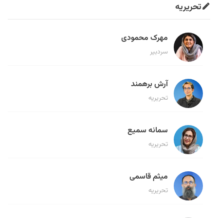
تحریریه
مهرک محمودی
سردبیر
آرش برهمند
تحریریه
سمانه سمیع
تحریریه
میثم قاسمی
تحریریه