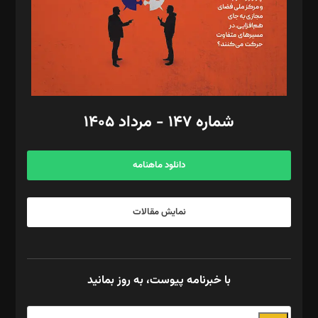
طراح یونیفرم: مجید توکلی
فیلمبرداری و عکاسی: امیر شفیعی، مانی لطفی زاده
گرافیک و صفحه‌آرایی: سید‌سبحان‌علی ثابت
مد‌یر توسعه تجاری: کامبیز برید‌
امور مالی: شاپور رهبری، محمد‌ کاظمی‌نیا
امور اد‌اری: راضیه محمود‌ی
شماره ۱۴۷ - مرداد ۱۴۰۵
مرکز تماس: ۰۲۱۴۲۸۲۴۰۰۰
آگهی و مشترکین: ۰۹۱۹۹۹۹۰۴۵۴
دانلود ماهنامه
نمایش مقالات
با خبرنامه پیوست، به روز بمانید