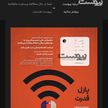
درباره پیوست
شما در حال مطالعه وبسایت ماهنامه
بیشتر بدانید
پیوست هستید.
صاحب امتیاز: موسسه پرسش (پویندگان راز ستاره شمال)
مدیر مسئول: محمدباقر اثنی‌عشری
سردبیر: مهرک محمودی
دبیر تحریریه: میثم قاسمی
د‌بیر ناداستان: سمانه سمیع
د‌بیر خدمت و تجارت: ابوالفضل رجبی
د‌بیر حقوق فناوری: حسام‌الدین ایپکچی
د‌بیر پیوست جهان: مینا پاکدل
د‌بیر تحریریه آنلاین: بابک نقاش
تحریریه‌: مجتبی محمود‌ی، آرش برهمند، یسنا امان‌پور، سروش کرمیان،
مصطفی مسجدی آرانی، ابوالفضل رجبی، زهرا فکرانه، فائزه فتحی
رستمی،مصطفی باستان
ویرایش: نگار استاد‌‌آقا