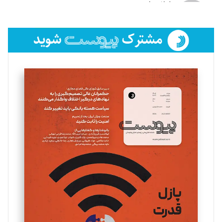
لیلا حنارود
تحریریه
فائزه فتحی رستمی
تحریریه
سروش کرمیان
تحریریه
مینا پاکدل
تحریریه
یسنا امان‌پور
تحریریه