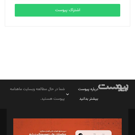
اشتراک پیوست
بابک نقاش
تحریریه
درباره پیوست
شما در حال مطالعه وبسایت ماهنامه
بیشتر بدانید
پیوست هستید.
صاحب امتیاز: موسسه پرسش (پویندگان راز ستاره شمال)
مدیر مسئول: محمدباقر اثنی‌عشری
سردبیر: مهرک محمودی