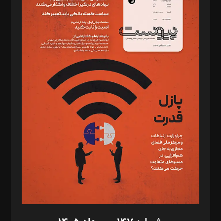
دبیر تحریریه: میثم قاسمی
د‌بیر ناداستان: سمانه سمیع
د‌بیر خدمت و تجارت: ابوالفضل رجبی
د‌بیر حقوق فناوری: حسام‌الدین ایپکچی
د‌بیر پیوست جهان: مینا پاکدل
د‌بیر تحریریه آنلاین: بابک نقاش
تحریریه‌: مجتبی محمود‌ی، آرش برهمند، یسنا امان‌پور، سروش کرمیان،
مصطفی مسجدی آرانی، ابوالفضل رجبی، زهرا فکرانه، فائزه فتحی
رستمی،مصطفی باستان
ویرایش: نگار استاد‌‌آقا
طراح یونیفرم: مجید توکلی
فیلمبرداری و عکاسی: امیر شفیعی، مانی لطفی زاده
گرافیک و صفحه‌آرایی: سید‌سبحان‌علی ثابت
مد‌یر توسعه تجاری: کامبیز برید‌
امور مالی: شاپور رهبری، محمد‌ کاظمی‌نیا
امور اد‌اری: راضیه محمود‌ی