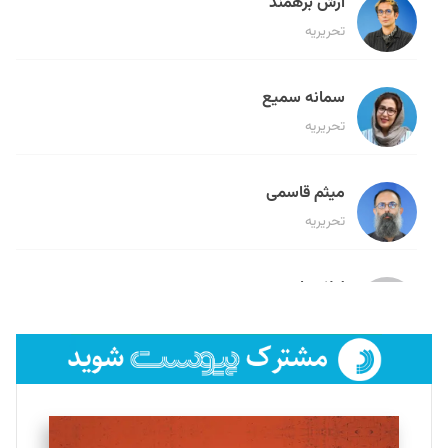
آرش برهمند
تحریریه
سمانه سمیع
تحریریه
میثم قاسمی
تحریریه
لیلا حنارود
تحریریه
فائزه فتحی رستمی
تحریریه