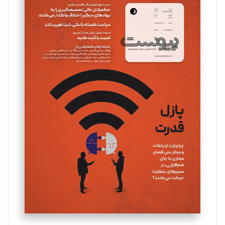
سروش کرمیان
تحریریه
مینا پاکدل
تحریریه
یسنا امان‌پور
تحریریه
ملینا جعفری
تحریریه
مصطفی مسجدی آرانی
تحریریه