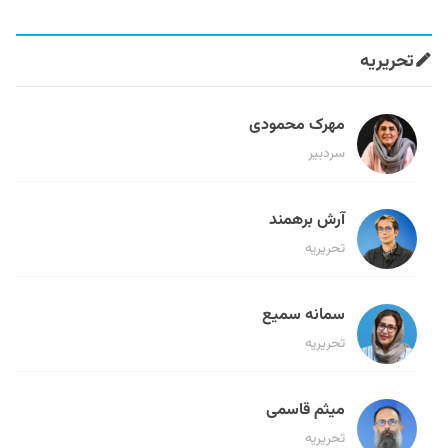
تحریریه
مهرک محمودی
سردبیر
آرش برهمند
تحریریه
سمانه سمیع
تحریریه
میثم قاسمی
تحریریه