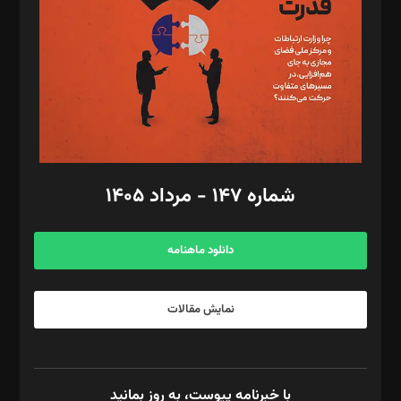
رستمی،مصطفی باستان
ویرایش: نگار استاد‌‌آقا
طراح یونیفرم: مجید توکلی
فیلمبرداری و عکاسی: امیر شفیعی، مانی لطفی زاده
گرافیک و صفحه‌آرایی: سید‌سبحان‌علی ثابت
مد‌یر توسعه تجاری: کامبیز برید‌
امور مالی: شاپور رهبری، محمد‌ کاظمی‌نیا
امور اد‌اری: راضیه محمود‌ی
شماره ۱۴۷ - مرداد ۱۴۰۵
مرکز تماس: ۰۲۱۴۲۸۲۴۰۰۰
آگهی و مشترکین: ۰۹۱۹۹۹۹۰۴۵۴
دانلود ماهنامه
نمایش مقالات
با خبرنامه پیوست، به روز بمانید