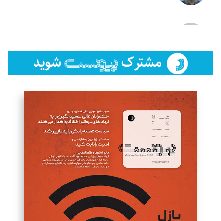
لیلا حنارود
تحریریه
فائزه فتحی رستمی
تحریریه
سروش کرمیان
تحریریه
مینا پاکدل
تحریریه
یسنا امان‌پور