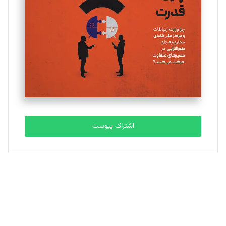
تحریریه
ملینا جعفری
تحریریه
مصطفی مسجدی آرانی
تحریریه
اشتراک پیوست
بابک نقاش
تحریریه