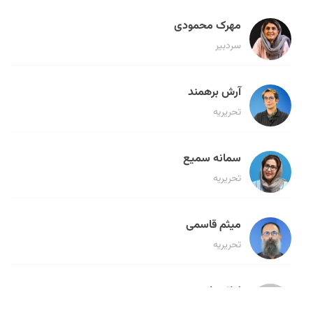
مهرک محمودی
سردبیر
آرش برهمند
تحریریه
سمانه سمیع
تحریریه
میثم قاسمی
تحریریه
لیلا حنارود
تحریریه