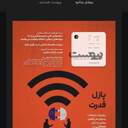
بیشتر بدانید
پیوست هستید.
صاحب امتیاز: موسسه پرسش (پویندگان راز ستاره شمال)
مدیر مسئول: محمدباقر اثنی‌عشری
سردبیر: مهرک محمودی
دبیر تحریریه: میثم قاسمی
د‌بیر ناداستان: سمانه سمیع
د‌بیر خدمت و تجارت: ابوالفضل رجبی
د‌بیر حقوق فناوری: حسام‌الدین ایپکچی
د‌بیر پیوست جهان: مینا پاکدل
د‌بیر تحریریه آنلاین: بابک نقاش
تحریریه‌: مجتبی محمود‌ی، آرش برهمند، یسنا امان‌پور، سروش کرمیان،
مصطفی مسجدی آرانی، ابوالفضل رجبی، زهرا فکرانه، فائزه فتحی
رستمی،مصطفی باستان
ویرایش: نگار استاد‌‌آقا
طراح یونیفرم: مجید توکلی
فیلمبرداری و عکاسی: امیر شفیعی، مانی لطفی زاده