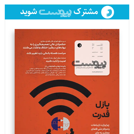
فائزه فتحی رستمی
تحریریه
سروش کرمیان
تحریریه
مینا پاکدل
تحریریه
یسنا امان‌پور
تحریریه
ملینا جعفری