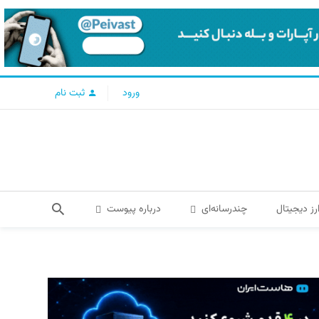
ورود
ثبت نام
رز دیجیتال
چندرسانه‌ای
درباره پیوست