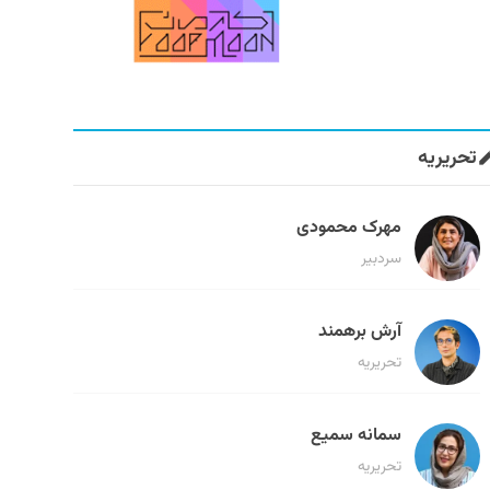
تحریریه
مهرک محمودی
سردبیر
آرش برهمند
تحریریه
سمانه سمیع
تحریریه