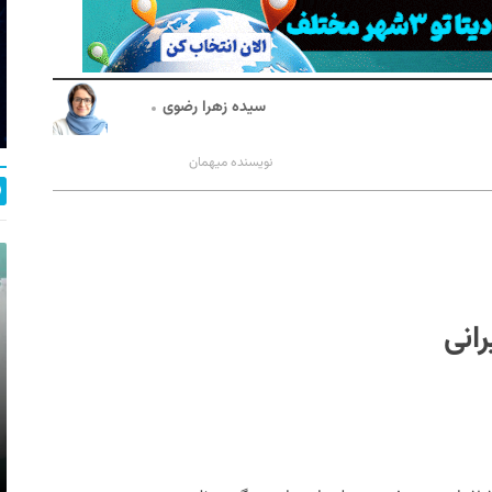
سیده زهرا رضوی
نویسنده میهمان
انی