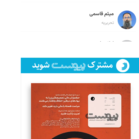
میثم قاسمی
تحریریه
لیلا حنارود
تحریریه
فائزه فتحی رستمی
تحریریه
سروش کرمیان
تحریریه
مینا پاکدل