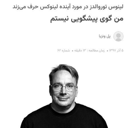
لینوس توروالدز در مورد آینده لینوکس حرف می‌زند
من گوی پیشگویی نیستم
پل ونزیا
۵ آذر ۱۳۹۷
زمان مطالعه : ۱۳ دقیقه
شماره ۶۲
S