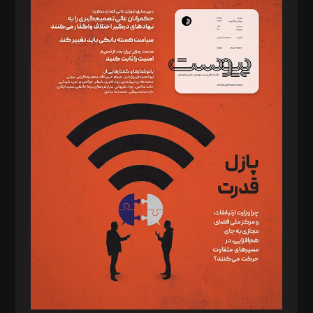
سردبیر: مهرک محمودی
دبیر تحریریه: میثم قاسمی
د‌بیر ناداستان: سمانه سمیع
د‌بیر خدمت و تجارت: ابوالفضل رجبی
د‌بیر حقوق فناوری: حسام‌الدین ایپکچی
د‌بیر پیوست جهان: مینا پاکدل
د‌بیر تحریریه آنلاین: بابک نقاش
تحریریه‌: مجتبی محمود‌ی، آرش برهمند، یسنا امان‌پور، سروش کرمیان،
مصطفی مسجدی آرانی، ابوالفضل رجبی، زهرا فکرانه، فائزه فتحی
رستمی،مصطفی باستان
ویرایش: نگار استاد‌‌آقا
طراح یونیفرم: مجید توکلی
فیلمبرداری و عکاسی: امیر شفیعی، مانی لطفی زاده
گرافیک و صفحه‌آرایی: سید‌سبحان‌علی ثابت
مد‌یر توسعه تجاری: کامبیز برید‌
امور مالی: شاپور رهبری، محمد‌ کاظمی‌نیا