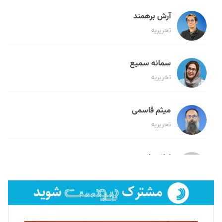
آرش برهمند
تحریریه
سمانه سمیع
تحریریه
میثم قاسمی
تحریریه
لیلا حنارود
تحریریه
فائزه فتحی رستمی
تحریریه