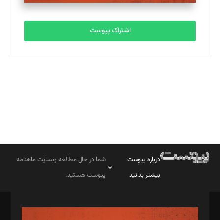
تحریریه
اشتراک پیوست
بابک نقاش
تحریریه
درباره پیوست
شما در حال مطالعه وبسایت ماهنامه
بیشتر بدانید
پیوست هستید.
صاحب امتیاز: موسسه پرسش (پویندگان راز ستاره شمال)
مدیر مسئول: محمدباقر اثنی‌عشری