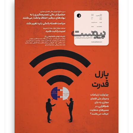
سروش کرمیان
تحریریه
مینا پاکدل
تحریریه
یسنا امان‌پور
تحریریه
ملینا جعفری
تحریریه
مصطفی مسجدی آرانی