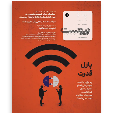
تحریریه
سروش کرمیان
تحریریه
مینا پاکدل
تحریریه
یسنا امان‌پور
تحریریه
ملینا جعفری
تحریریه
مصطفی مسجدی آرانی