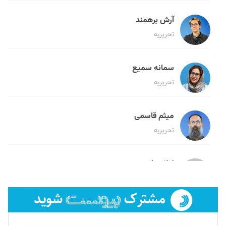
آرش برهمند
تحریریه
سمانه سمیع
تحریریه
میثم قاسمی
تحریریه
لیلا حنارود
تحریریه
فائزه فتحی رستمی