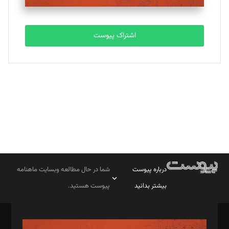
تحریریه
اشتراک پیوست
بابک نقاش
تحریریه
درباره پیوست
شما در حال مطالعه وبسایت ماهنامه
بیشتر بدانید
پیوست هستید.
صاحب امتیاز: موسسه پرسش (پویندگان راز ستاره شمال)
مدیر مسئول: محمدباقر اثنی‌عشری