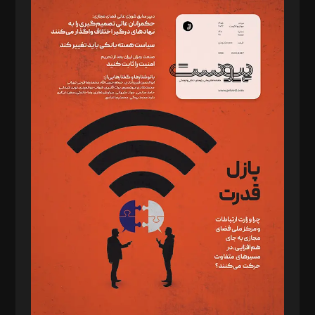
سردبیر: مهرک محمودی
دبیر تحریریه: میثم قاسمی
د‌بیر ناداستان: سمانه سمیع
د‌بیر خدمت و تجارت: ابوالفضل رجبی
د‌بیر حقوق فناوری: حسام‌الدین ایپکچی
د‌بیر پیوست جهان: مینا پاکدل
د‌بیر تحریریه آنلاین: بابک نقاش
تحریریه‌: مجتبی محمود‌ی، آرش برهمند، یسنا امان‌پور، سروش کرمیان،
مصطفی مسجدی آرانی، ابوالفضل رجبی، زهرا فکرانه، فائزه فتحی
رستمی،مصطفی باستان
ویرایش: نگار استاد‌‌آقا
طراح یونیفرم: مجید توکلی
فیلمبرداری و عکاسی: امیر شفیعی، مانی لطفی زاده
گرافیک و صفحه‌آرایی: سید‌سبحان‌علی ثابت
مد‌یر توسعه تجاری: کامبیز برید‌
امور مالی: شاپور رهبری، محمد‌ کاظمی‌نیا