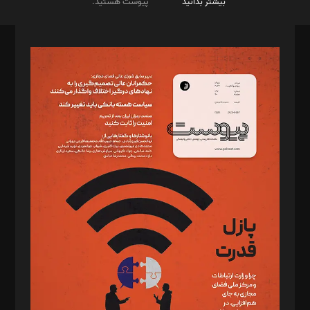
بیشتر بدانید
پیوست هستید.
صاحب امتیاز: موسسه پرسش (پویندگان راز ستاره شمال)
مدیر مسئول: محمدباقر اثنی‌عشری
سردبیر: مهرک محمودی
دبیر تحریریه: میثم قاسمی
د‌بیر ناداستان: سمانه سمیع
د‌بیر خدمت و تجارت: ابوالفضل رجبی
د‌بیر حقوق فناوری: حسام‌الدین ایپکچی
د‌بیر پیوست جهان: مینا پاکدل
د‌بیر تحریریه آنلاین: بابک نقاش
تحریریه‌: مجتبی محمود‌ی، آرش برهمند، یسنا امان‌پور، سروش کرمیان،
مصطفی مسجدی آرانی، ابوالفضل رجبی، زهرا فکرانه، فائزه فتحی
رستمی،مصطفی باستان
ویرایش: نگار استاد‌‌آقا
طراح یونیفرم: مجید توکلی
فیلمبرداری و عکاسی: امیر شفیعی، مانی لطفی زاده