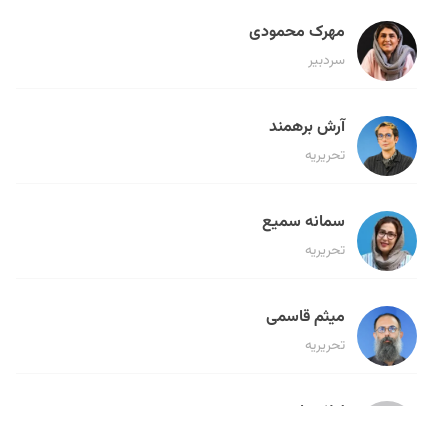
مهرک محمودی
سردبیر
آرش برهمند
تحریریه
سمانه سمیع
تحریریه
میثم قاسمی
تحریریه
لیلا حنارود
تحریریه