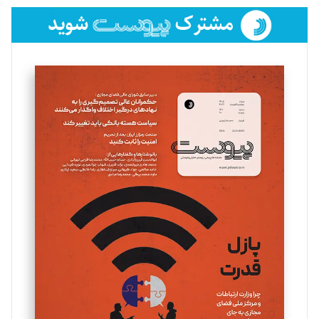
فائزه فتحی رستمی
تحریریه
سروش کرمیان
تحریریه
مینا پاکدل
تحریریه
یسنا امان‌پور
تحریریه
ملینا جعفری